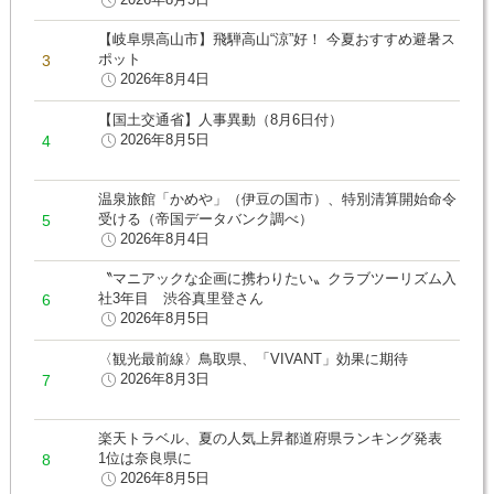
【岐阜県高山市】飛騨高山“涼”好！ 今夏おすすめ避暑ス
ポット
2026年8月4日
【国土交通省】人事異動（8月6日付）
2026年8月5日
温泉旅館「かめや」（伊豆の国市）、特別清算開始命令
受ける（帝国データバンク調べ）
2026年8月4日
〝マニアックな企画に携わりたい〟クラブツーリズム入
社3年目 渋谷真里登さん
2026年8月5日
〈観光最前線〉鳥取県、「VIVANT」効果に期待
2026年8月3日
楽天トラベル、夏の人気上昇都道府県ランキング発表
1位は奈良県に
2026年8月5日