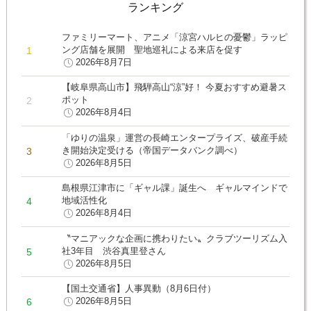
ランキング
ファミリーマート、アニメ「涼宮ハルヒの憂鬱」ラッピ
ング店舗を展開 聖地巡礼による来店を促す
2026年8月7日
【岐阜県高山市】飛騨高山“涼”好！ 今夏おすすめ避暑ス
ポット
2026年8月4日
「ゆりの温泉」運営の長崎エンタープライズ、破産手続
き開始決定受ける（帝国データバンク調べ）
2026年8月5日
島根県江津市に「ギャル課」誕生へ ギャルマインドで
地域活性化
2026年8月4日
〝マニアックな企画に携わりたい〟クラブツーリズム入
社3年目 渋谷真里登さん
2026年8月5日
【国土交通省】人事異動（8月6日付）
2026年8月5日