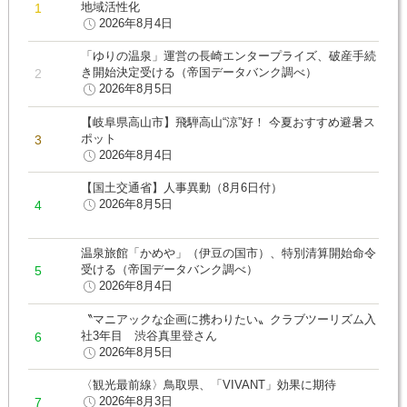
地域活性化
2026年8月4日
「ゆりの温泉」運営の長崎エンタープライズ、破産手続
き開始決定受ける（帝国データバンク調べ）
2026年8月5日
【岐阜県高山市】飛騨高山“涼”好！ 今夏おすすめ避暑ス
ポット
2026年8月4日
【国土交通省】人事異動（8月6日付）
2026年8月5日
温泉旅館「かめや」（伊豆の国市）、特別清算開始命令
受ける（帝国データバンク調べ）
2026年8月4日
〝マニアックな企画に携わりたい〟クラブツーリズム入
社3年目 渋谷真里登さん
2026年8月5日
〈観光最前線〉鳥取県、「VIVANT」効果に期待
2026年8月3日