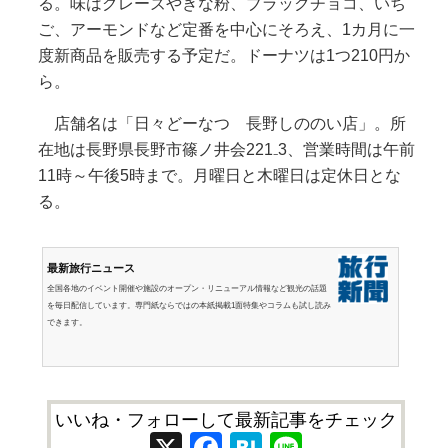
る。味はグレーズやきな粉、ブラックチョコ、いち
ご、アーモンドなど定番を中心にそろえ、1カ月に一
度新商品を販売する予定だ。ドーナツは1つ210円か
ら。
店舗名は「日々どーなつ 長野しののい店」。所
在地は長野県長野市篠ノ井会221₋3、営業時間は午前
11時～午後5時まで。月曜日と木曜日は定休日とな
る。
最新旅行ニュース
全国各地のイベント開催や施設のオープン・リニューアル情報など観光の話題
を毎日配信しています。専門紙ならではの本紙掲載1面特集やコラムも試し読み
できます。
いいね・フォローして最新記事をチェック
X
Facebook
Hatena
Line