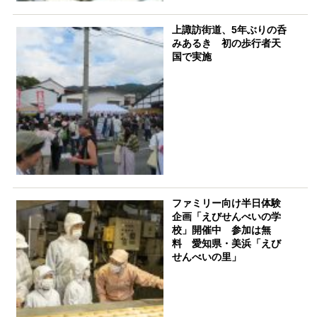
上諏訪街道、5年ぶりの呑
みあるき 初の歩行者天
国で実施
ファミリー向け半日体験
企画「えびせんべいの学
校」開催中 参加は無
料 愛知県・美浜「えび
せんべいの里」