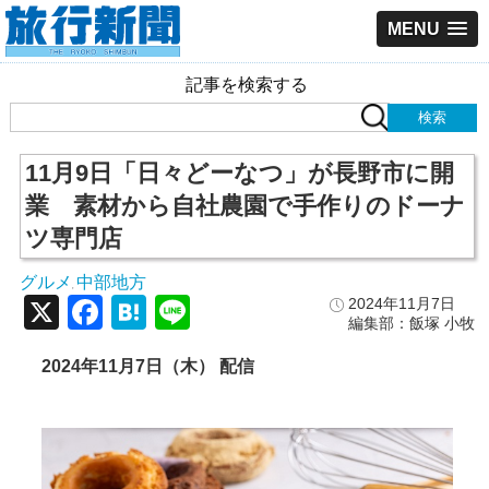
MENU
記事を検索する
11月9日「日々どーなつ」が長野市に開
業 素材から自社農園で手作りのドーナ
ツ専門店
グルメ
中部地方
,
X
Facebook
Hatena
Line
2024年11月7日
編集部：飯塚 小牧
2024年11月7日（木） 配信