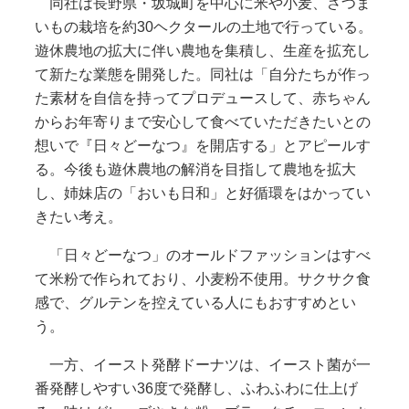
同社は長野県・坂城町を中心に米や小麦、さつま
いもの栽培を約30ヘクタールの土地で行っている。
遊休農地の拡大に伴い農地を集積し、生産を拡充し
て新たな業態を開発した。同社は「自分たちが作っ
た素材を自信を持ってプロデュースして、赤ちゃん
からお年寄りまで安心して食べていただきたいとの
想いで『日々どーなつ』を開店する」とアピールす
る。今後も遊休農地の解消を目指して農地を拡大
し、姉妹店の「おいも日和」と好循環をはかってい
きたい考え。
「日々どーなつ」のオールドファッションはすべ
て米粉で作られており、小麦粉不使用。サクサク食
感で、グルテンを控えている人にもおすすめとい
う。
一方、イースト発酵ドーナツは、イースト菌が一
番発酵しやすい36度で発酵し、ふわふわに仕上げ