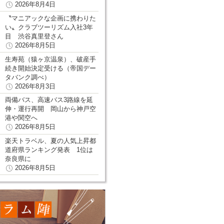
2026年8月4日
〝マニアックな企画に携わりた
い〟クラブツーリズム入社3年
目 渋谷真里登さん
2026年8月5日
生寿苑（猿ヶ京温泉）、破産手
続き開始決定受ける（帝国デー
タバンク調べ）
2026年8月3日
両備バス、高速バス3路線を延
伸・運行再開 岡山から神戸空
港や関空へ
2026年8月5日
楽天トラベル、夏の人気上昇都
道府県ランキング発表 1位は
奈良県に
2026年8月5日