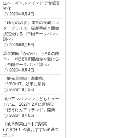
生へ ギャルマインドで地域活
性化
2026年8月4日
「ゆりの温泉」運営の長崎エン
タープライズ、破産手続き開始
決定受ける（帝国データバンク
調べ）
2026年8月5日
温泉旅館「かめや」（伊豆の国
市）、特別清算開始命令受ける
（帝国データバンク調べ）
2026年8月4日
〈観光最前線〉鳥取県、
「VIVANT」効果に期待
2026年8月3日
神戸アンパンマンこどもミュー
ジアム、2027年2月に新施設
「ぼうけんアイランド」開業
2026年8月5日
【岐阜県高山市】飛騨高
山“涼”好！ 今夏おすすめ避暑ス
ポット