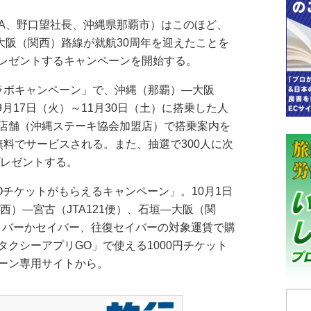
A、野口望社長、沖縄県那覇市）はこのほど、
大阪（関西）路線が就航30周年を迎えたことを
レゼントするキャンペーンを開始する。
ラボキャンペーン」で、沖縄（那覇）―大阪
便に9月17日（火）～11月30日（土）に搭乗した人
店舗（沖縄ステーキ協会加盟店）で搭乗案内を
無料でサービスされる。また、抽選で300人に次
プレゼントする。
チケットがもらえるキャンペーン」。10月1日
西）―宮古（JTA121便）、石垣―大阪（関
セイバーかセイバー、往復セイバーの対象運賃で購
クシーアプリGO」で使える1000円チケット
ーン専用サイトから。