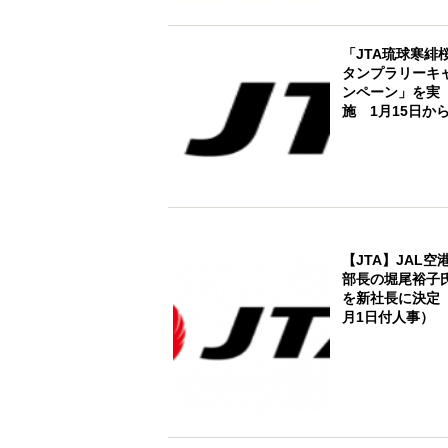
「JTA琉球寒緋
タンプラリーキ
ンペーン」を実
施 1月15日か
【JTA】JAL空
部長の堀尾裕子
を新社長に決定
月1日付人事）