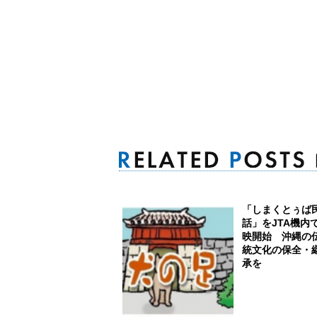
「しまくとぅば
話」をJTA機内
映開始 沖縄の
統文化の保全・
承を