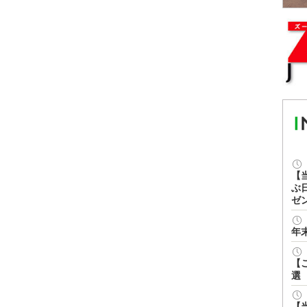
【
ぶ
ゼ
年
【
選
【