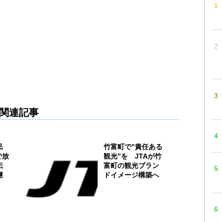
関連記事
民
竹富町で”責任ある
で放
観光”を JTAが竹
伝
富町の観光ブラン
継
ドイメージ構築へ