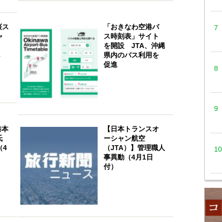
桜ス
「おきなわ空港バ
ャ
ス時刻表」サイト
を開設 JTA、沖縄
ら
県内のバス利用を
促進
港本
【日本トランスオ
氏
ーシャン航空
（4
（JTA）】管理職人
事異動（4月1日
付）