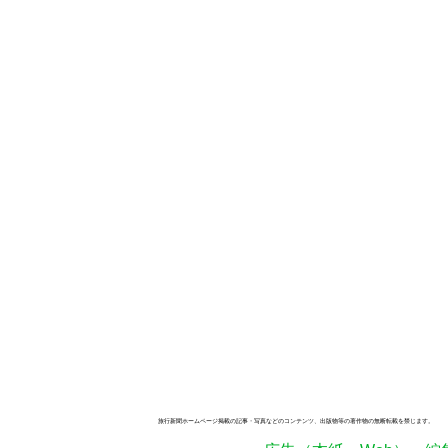
旅行新聞ホームページ掲載の記事・写真などのコンテンツ、出版物等の著作物の無断転載を禁じます。