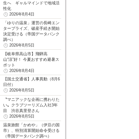
生へ ギャルマインドで地域活
性化
2026年8月4日
「ゆりの温泉」運営の長崎エン
タープライズ、破産手続き開始
決定受ける（帝国データバンク
調べ）
2026年8月5日
【岐阜県高山市】飛騨高
山“涼”好！ 今夏おすすめ避暑ス
ポット
2026年8月4日
【国土交通省】人事異動（8月6
日付）
2026年8月5日
〝マニアックな企画に携わりた
い〟クラブツーリズム入社3年
目 渋谷真里登さん
2026年8月5日
温泉旅館「かめや」（伊豆の国
市）、特別清算開始命令受ける
（帝国データバンク調べ）