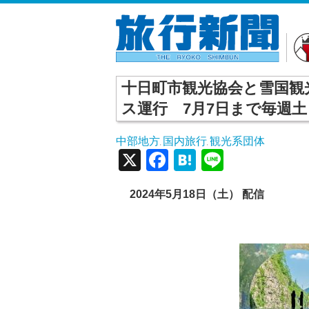
十日町市観光協会と雪国観
ス運行 7月7日まで毎週
中部地方
国内旅行
観光系団体
,
,
X
Facebook
Hatena
Line
2024年5月18日（土） 配信