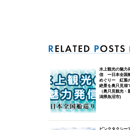
水上観光の魅力
信 ー日本全国
めぐりー 紅葉
絶景を奥只見湖
（奥只見観光・
潟県魚沼市)
ピンクタクシー