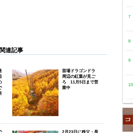
関連記事
発
苗場ドラゴンドラ
船
周辺の紅葉が見ご
の
ろ 11月5日まで営
で
業中
新
で
2月23日に秩父・長