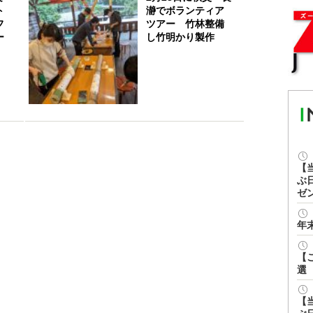
ト
瀞でボランティア
フ
ツアー 竹林整備
ー
し竹明かり製作
【
ぶ
ゼ
年
【
選
【