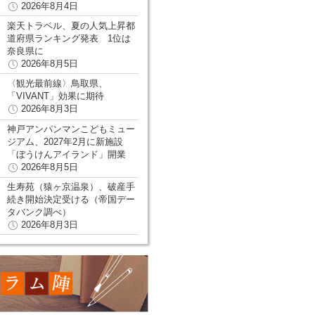
2026年8月4日
楽天トラベル、夏の人気上昇都
道府県ランキング発表 1位は
奈良県に
2026年8月5日
〈観光最前線〉鳥取県、
「VIVANT」効果に期待
2026年8月3日
神戸アンパンマンこどもミュー
ジアム、2027年2月に新施設
「ぼうけんアイランド」開業
2026年8月5日
生寿苑（猿ヶ京温泉）、破産手
続き開始決定受ける（帝国デー
タバンク調べ）
2026年8月3日