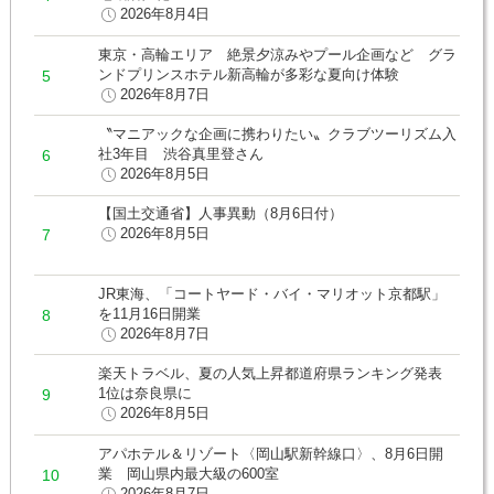
2026年8月4日
東京・高輪エリア 絶景夕涼みやプール企画など グラ
ンドプリンスホテル新高輪が多彩な夏向け体験
2026年8月7日
〝マニアックな企画に携わりたい〟クラブツーリズム入
社3年目 渋谷真里登さん
2026年8月5日
【国土交通省】人事異動（8月6日付）
2026年8月5日
JR東海、「コートヤード・バイ・マリオット京都駅」
を11月16日開業
2026年8月7日
楽天トラベル、夏の人気上昇都道府県ランキング発表
1位は奈良県に
2026年8月5日
アパホテル＆リゾート〈岡山駅新幹線口〉、8月6日開
業 岡山県内最大級の600室
2026年8月7日