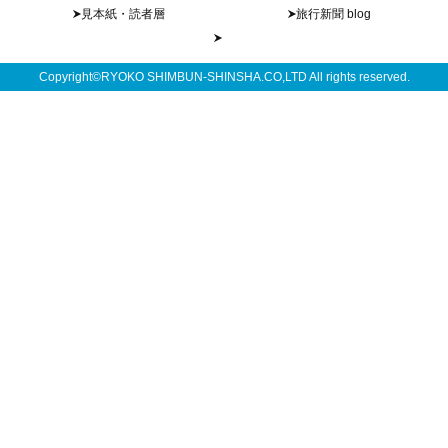
見本紙・読者層
旅行新聞 blog
Copyright©RYOKO SHIMBUN-SHINSHA.CO,LTD All rights reserved.