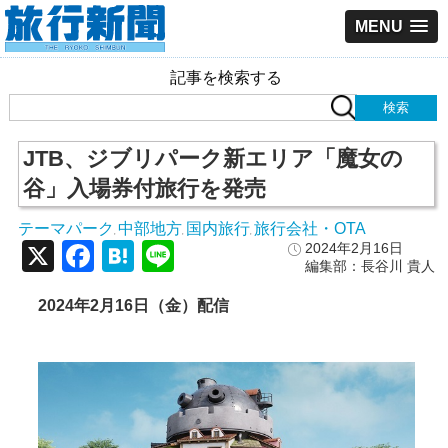
MENU
記事を検索する
JTB、ジブリパーク新エリア「魔女の
谷」入場券付旅行を発売
テーマパーク
中部地方
国内旅行
旅行会社・OTA
,
,
,
X
Facebook
Hatena
Line
2024年2月16日
編集部：長谷川 貴人
2024
年2
月16
日（金）配信