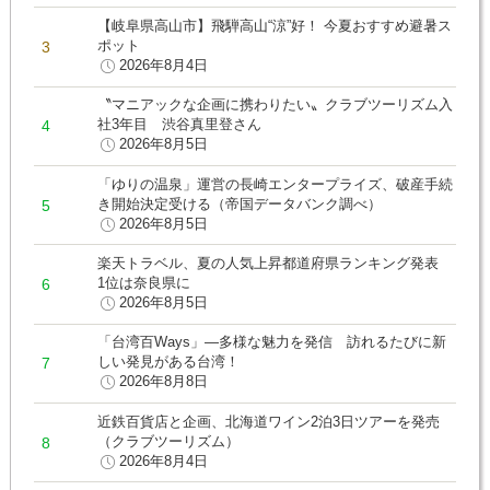
【岐阜県高山市】飛騨高山“涼”好！ 今夏おすすめ避暑ス
ポット
2026年8月4日
〝マニアックな企画に携わりたい〟クラブツーリズム入
社3年目 渋谷真里登さん
2026年8月5日
「ゆりの温泉」運営の長崎エンタープライズ、破産手続
き開始決定受ける（帝国データバンク調べ）
2026年8月5日
楽天トラベル、夏の人気上昇都道府県ランキング発表
1位は奈良県に
2026年8月5日
「台湾百Ways」―多様な魅力を発信 訪れるたびに新
しい発見がある台湾！
2026年8月8日
近鉄百貨店と企画、北海道ワイン2泊3日ツアーを発売
（クラブツーリズム）
2026年8月4日