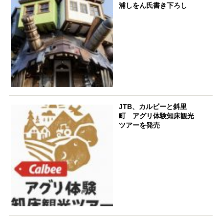
浦しをん氏書き下ろし
JTB、カルビーと斜里
町 アグリ体験知床観光
ツアーを発売