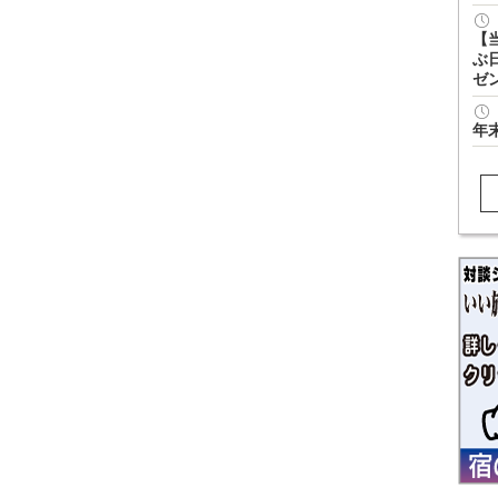
【
ぶ
ゼ
年