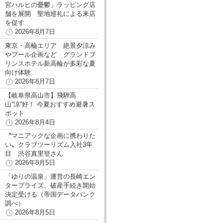
宮ハルヒの憂鬱」ラッピング店
舗を展開 聖地巡礼による来店
を促す
2026年8月7日
東京・高輪エリア 絶景夕涼み
やプール企画など グランドプ
リンスホテル新高輪が多彩な夏
向け体験
2026年8月7日
【岐阜県高山市】飛騨高
山“涼”好！ 今夏おすすめ避暑ス
ポット
2026年8月4日
〝マニアックな企画に携わりた
い〟クラブツーリズム入社3年
目 渋谷真里登さん
2026年8月5日
「ゆりの温泉」運営の長崎エン
タープライズ、破産手続き開始
決定受ける（帝国データバンク
調べ）
2026年8月5日