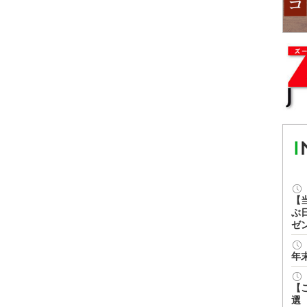
【
ぶ
ゼ
年
【
選