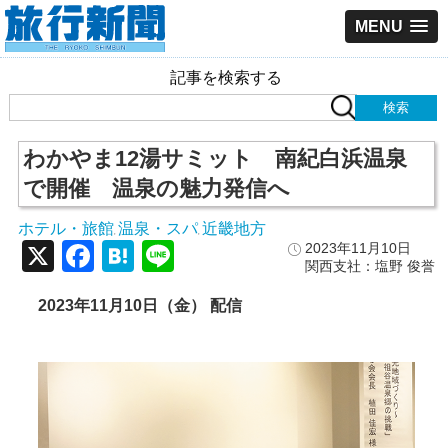
MENU
記事を検索する
わかやま12湯サミット 南紀白浜温泉
で開催 温泉の魅力発信へ
ホテル・旅館
温泉・スパ
近畿地方
,
,
X
Facebook
Hatena
Line
2023年11月10日
関西支社：塩野 俊誉
2023
年11
月10
日（金） 配信