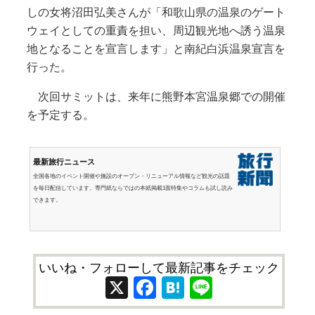
しの女将沼田弘美さんが「和歌山県の温泉のゲート
ウェイとしての重責を担い、周辺観光地へ誘う温泉
地となることを宣言します」と南紀白浜温泉宣言を
行った。
次回サミットは、来年に熊野本宮温泉郷での開催
を予定する。
最新旅行ニュース
全国各地のイベント開催や施設のオープン・リニューアル情報など観光の話題
を毎日配信しています。専門紙ならではの本紙掲載1面特集やコラムも試し読み
できます。
いいね・フォローして最新記事をチェック
X
Facebook
Hatena
Line