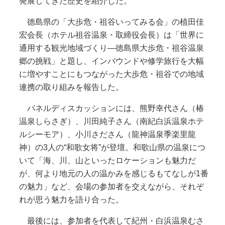
発展してきた歴史を紹介した。
徳島県の「大歩危・祖谷いってみる会」の植田佳
宏会長（ホテル祖谷温泉・取締役会長）は「世界に
通用する観光地域づくり―徳島県大歩危・祖谷温泉
郷の挑戦」と題し、インバウンドや修学旅行を大幅
に増やすことにもつながった大歩危・祖谷での地域
連携の取り組みを報告した。
パネルディスカッションには、熊野幸代さん（椿
温泉しらさぎ）、川田純子さん（南紀白浜温泉ホテ
ルシーモア）、小川さださん（龍神温泉季楽里龍
神）の3人の“和歌女将”が登壇。和歌山県の温泉につ
いて「海、川、山といったロケーションも魅力だ
が、何より地元の人の温かみを感じるもてなしが1番
の魅力」など、会場の参加者を交えながら、それぞ
れが思う魅力を語り合った。
最後には、参加者を代表して紀州・白浜温泉むさ