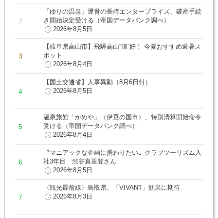
「ゆりの温泉」運営の長崎エンタープライズ、破産手続
き開始決定受ける（帝国データバンク調べ）
2026年8月5日
【岐阜県高山市】飛騨高山“涼”好！ 今夏おすすめ避暑ス
ポット
2026年8月4日
【国土交通省】人事異動（8月6日付）
2026年8月5日
温泉旅館「かめや」（伊豆の国市）、特別清算開始命令
受ける（帝国データバンク調べ）
2026年8月4日
〝マニアックな企画に携わりたい〟クラブツーリズム入
社3年目 渋谷真里登さん
2026年8月5日
〈観光最前線〉鳥取県、「VIVANT」効果に期待
2026年8月3日