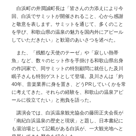
白浜町の井澗誠町長は「皆さんの力添えにより今
回、白浜でサミットが開催されること、心から感謝
と敬意を表します。サミットを通じて、多くのこと
を学び、和歌山県の温泉の魅力を国内外にアピール
していただきたい」と歓迎のあいさつを述べた。
また、「残酷な天使のテーゼ」や「寂しい熱帯
魚」など、数々のヒット作を手掛ける和歌山県出身
の作詞家で、同サミットの特別顧問に就任した及川
眠子さんも特別ゲストとして登場。及川さんは「約
40年、音楽業界に身を置き、どうPRしていくかを常
に考えてきた。それらの経験を、和歌山の温泉アピ
ールに役立てたい」と抱負を語った。
講演会では、白浜温泉観光協会の藤田正夫会長が
「南紀白浜温泉の歴史と現状」と題し、日本書紀に
も湯治場として記載がある白浜が、一大観光地へと