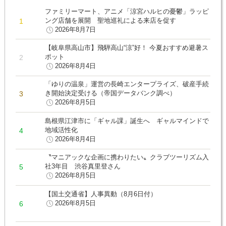
ファミリーマート、アニメ「涼宮ハルヒの憂鬱」ラッピ
ング店舗を展開 聖地巡礼による来店を促す
2026年8月7日
【岐阜県高山市】飛騨高山“涼”好！ 今夏おすすめ避暑ス
ポット
2026年8月4日
「ゆりの温泉」運営の長崎エンタープライズ、破産手続
き開始決定受ける（帝国データバンク調べ）
2026年8月5日
島根県江津市に「ギャル課」誕生へ ギャルマインドで
地域活性化
2026年8月4日
〝マニアックな企画に携わりたい〟クラブツーリズム入
社3年目 渋谷真里登さん
2026年8月5日
【国土交通省】人事異動（8月6日付）
2026年8月5日