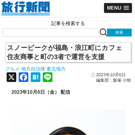
MENU
記事を検索する
スノーピークが福島・浪江町にカフェ
住友商事と町の3者で運営を支援
グルメ
地方自治体
東北地方
,
,
X
Facebook
Hatena
Line
2023年10月6日
編集部：飯塚 小牧
2023年10月6日（金） 配信