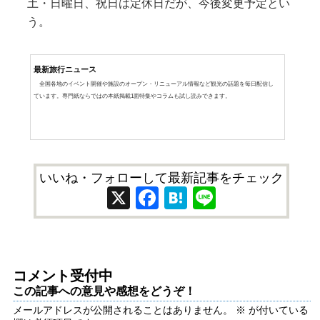
土・日曜日、祝日は定休日だが、今後変更予定とい
う。
最新旅行ニュース
全国各地のイベント開催や施設のオープン・リニューアル情報など観光の話題を毎日配信し
ています。専門紙ならではの本紙掲載1面特集やコラムも試し読みできます。
いいね・フォローして最新記事をチェック
X
Facebook
Hatena
Line
コメント受付中
この記事への意見や感想をどうぞ！
メールアドレスが公開されることはありません。
※
が付いている