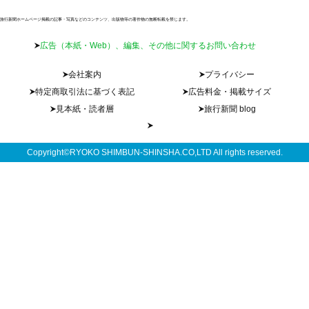
旅行新聞ホームページ掲載の記事・写真などのコンテンツ、出版物等の著作物の無断転載を禁じます。
広告（本紙・Web）、編集、その他に関するお問い合わせ
会社案内
プライバシー
特定商取引法に基づく表記
広告料金・掲載サイズ
見本紙・読者層
旅行新聞 blog
Copyright©RYOKO SHIMBUN-SHINSHA.CO,LTD All rights reserved.