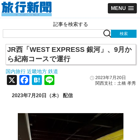
MENU
記事を検索する
JR西「WEST EXPRESS 銀河」、9月か
ら紀南コースで運行
国内旅行
近畿地方
鉄道
,
,
X
Facebook
Hatena
Line
2023年7月20日
関西支社：土橋 孝秀
2023年7月20日（木） 配信