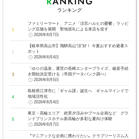
ランキング
ファミリーマート、アニメ「涼宮ハルヒの憂鬱」ラッピ
ング店舗を展開 聖地巡礼による来店を促す
2026年8月7日
【岐阜県高山市】飛騨高山“涼”好！ 今夏おすすめ避暑ス
ポット
2026年8月4日
「ゆりの温泉」運営の長崎エンタープライズ、破産手続
き開始決定受ける（帝国データバンク調べ）
2026年8月5日
島根県江津市に「ギャル課」誕生へ ギャルマインドで
地域活性化
2026年8月4日
東京・高輪エリア 絶景夕涼みやプール企画など グラ
ンドプリンスホテル新高輪が多彩な夏向け体験
2026年8月7日
〝マニアックな企画に携わりたい〟クラブツーリズム入