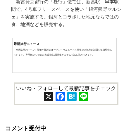
新宮発京都行の「昼行」便では、新宮駅―串本駅
間で、4号車フリースペースを使い「銀河熊野マルシ
ェ」を実施する。銀河とコラボした地元ならではの
食、地酒などを販売する。
最新旅行ニュース
全国各地のイベント開催や施設のオープン・リニューアル情報など観光の話題を毎日配信し
ています。専門紙ならではの本紙掲載1面特集やコラムも試し読みできます。
いいね・フォローして最新記事をチェック
X
Facebook
Hatena
Line
コメント受付中