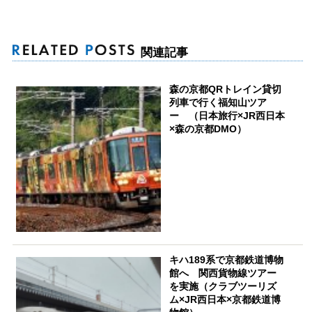
関連記事
森の京都QRトレイン貸切
列車で行く福知山ツア
ー （日本旅行×JR西日本
×森の京都DMO）
キハ189系で京都鉄道博物
館へ 関西貨物線ツアー
を実施（クラブツーリズ
ム×JR西日本×京都鉄道博