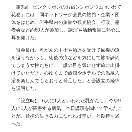
第9回「ピンクリボンのお宿シンポジウムinいわて
花巻」には、同ネットワーク会員の旅館・企業・団
体をはじめ、岩手県内の旅館や観光協会、行政、患
者会など約60人が参加し、講演や活動報告に熱心に
耳を傾けた。
畠会長は、乳がんの手術や治療を受けて回復の道
を辿りながらも、術後の痕などを気にして旅を諦め
てしまう女性たちに、「誰の目も気にせず旅に出掛
けていただき、心ゆくまで旅館やホテルでの温泉入
浴を楽しんでもらおうと発足した」と会設立の経緯
を説明した。
「設立時は16人に1人といわれた乳がんも、今や9
人に1人が罹患する病気。本日講演を聞いて学んだこ
とが、皆様の生きる力になれれば幸い」と期待を述
べた。