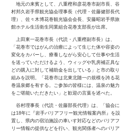
地元の来賓として、八重樫和彦花巻市副市長、谷
村邦久岩手県観光協会理事長（代理・佐藤健部長代
理）、佐々木博花巻観光協会会長、安藤昭岩手県旅
館ホテル生活衛生同業組合花巻支部長が出席。
上田東一花巻市長（代読・八重樫副市長）は、
「花巻市ではがんの治療によって生じた体や容姿の
変化をカバーし、療養しながら安心して仕事や生活
を送っていただけるよう、ウィッグや乳房補正具な
どの購入に対して補助金を出している」と市の取り
組みを説明。「花巻市は北東北随一の規模を誇る花
巻温泉郷を有する。ご参加の皆様には、温泉の魅力
をご堪能いただきたい」と歓迎の言葉を述べた。
谷村理事長（代読・佐藤部長代理）は、「協会に
は18年に『岩手バリアフリー観光情報案内所』を設
置し、県内の宿泊施設の車いす対応などのバリアフ
リー情報の提供などを行い、観光関係者へのバリア