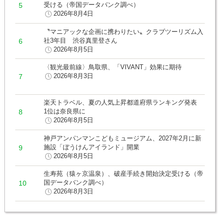
受ける（帝国データバンク調べ）
2026年8月4日
〝マニアックな企画に携わりたい〟クラブツーリズム入
社3年目 渋谷真里登さん
2026年8月5日
〈観光最前線〉鳥取県、「VIVANT」効果に期待
2026年8月3日
楽天トラベル、夏の人気上昇都道府県ランキング発表
1位は奈良県に
2026年8月5日
神戸アンパンマンこどもミュージアム、2027年2月に新
施設「ぼうけんアイランド」開業
2026年8月5日
生寿苑（猿ヶ京温泉）、破産手続き開始決定受ける（帝
国データバンク調べ）
2026年8月3日