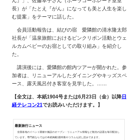
ん』」、佐藤幸子さん（ポーラコーポレート室室
長）が「たとえ『がん』になっても美と人生を楽し
む提案」をテーマに話した。
会員活動報告は、結びの宿 愛隣館の清水隆太郎
社長が「温泉旅館におけるピンクリボン活動とウェ
ルカムベビーのお宿としての取り組み」を紹介し
た。
講演後には、愛隣館の館内ツアーが開かれた。参
加者は、リニューアルしたダイニングやキッズスペ
ース、露天風呂付き客室を見学した。……
【全文は、本紙1904号または6
月23日（金）以降
日
経テレコン21
でお読みいただけます。】
最新旅行ニュース
全国各地のイベント開催や施設のオープン・リニューアル情報など観光の話題を毎日配信し
ています。専門紙ならではの本紙掲載1面特集やコラムも試し読みできます。