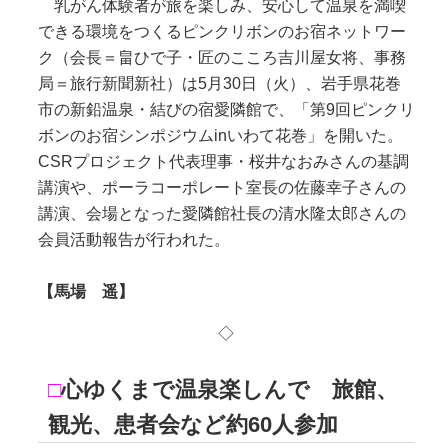
乳がん体験者が旅を楽しみ、安心して温泉を満喫
できる環境をつくるピンクリボンのお宿ネットワー
ク（会長＝畠ひで子・匠のこころ吉川屋女将、事務
局＝旅行新聞新社）は5月30日（火）、岩手県花巻
市の新鉛温泉・結びの宿愛隣館で、「第9回ピンクリ
ボンのお宿シンポジウムinいわて花巻」を開いた。
CSRプロジェクト代表理事・桜井なおみさんの基調
講演や、ポーラコーポレート室長の佐藤幸子さんの
講演、会場となった愛隣館社長の清水隆太郎さんの
会員活動報告が行われた。
【馬場 遥】
◇
□
心ゆくまで温泉楽しんで 旅館、
観光、患者会など約60人参加