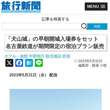
MENU
記事を検索する
「犬山城」の早朝開城入場券をセット
名古屋鉄道が期間限定の宿泊プラン販売
ホテル・旅館
中部地方
観光施設
鉄道
,
,
,
X
Facebook
Hatena
Line
2023年5月31日
編集部：飯塚 小牧
2023年5月31日（水） 配信