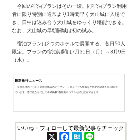
今回の宿泊プランはその一環。同宿泊プラン利用
者に限り特別に通常より1時間早く犬山城に入場で
き、日中は込み合う犬山城をゆっくり堪能できる。
なお、犬山城の早朝開城は初の試み。
宿泊プランは2つのホテルで展開する。各日50人
限定。プランの宿泊期間は7月31日（月）～8月9日
（水）。
最新旅行ニュース
全国各地のイベント開催や施設のオープン・リニューアル情報など観光の話題を毎日配信し
ています。専門紙ならではの本紙掲載1面特集やコラムも試し読みできます。
いいね・フォローして最新記事をチェック
X
Facebook
Hatena
Line