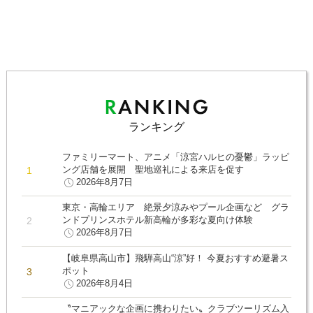
ランキング
ファミリーマート、アニメ「涼宮ハルヒの憂鬱」ラッピ
ング店舗を展開 聖地巡礼による来店を促す
2026年8月7日
東京・高輪エリア 絶景夕涼みやプール企画など グラ
ンドプリンスホテル新高輪が多彩な夏向け体験
2026年8月7日
【岐阜県高山市】飛騨高山“涼”好！ 今夏おすすめ避暑ス
ポット
2026年8月4日
〝マニアックな企画に携わりたい〟クラブツーリズム入