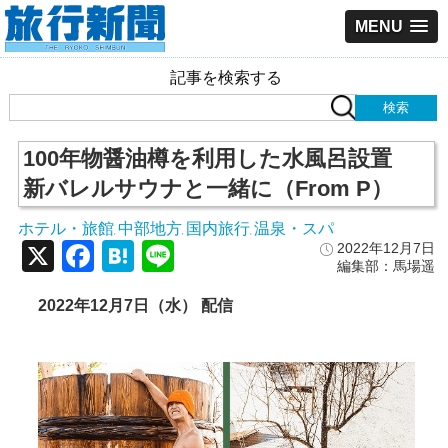
MENU
記事を検索する
100年物醤油樽を利用した水風呂設置
新バレルサウナと一緒に（From P）
ホテル・旅館
中部地方
国内旅行
温泉・スパ
,
,
,
X
Facebook
Hatena
Line
2022年12月7日
編集部：馬場遥
2022年12月7日（水） 配信