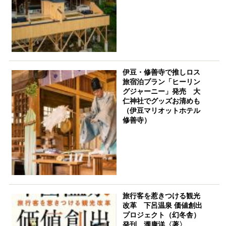
伊豆・修善寺で推しロス
旅宿泊プラン「ヒーリン
グジャーニー」発売 大
仁神社でグッズお清めも
（伊豆マリオットホテル
修善寺）
旅行客を惹きつける観光
改革 下呂温泉 価値創出
プロジェクト（幻冬舎）
発刊 瀧康洋〈著〉