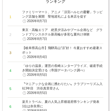
ランキング
ファミリーマート、アニメ「涼宮ハルヒの憂鬱」ラッピ
ング店舗を展開 聖地巡礼による来店を促す
2026年8月7日
東京・高輪エリア 絶景夕涼みやプール企画など グラ
ンドプリンスホテル新高輪が多彩な夏向け体験
2026年8月7日
【岐阜県高山市】飛騨高山“涼”好！ 今夏おすすめ避暑ス
ポット
2026年8月4日
「ゆりの温泉」運営の長崎エンタープライズ、破産手続
き開始決定受ける（帝国データバンク調べ）
2026年8月5日
〝マニアックな企画に携わりたい〟クラブツーリズム入
社3年目 渋谷真里登さん
2026年8月5日
楽天トラベル、夏の人気上昇都道府県ランキング発表
1位は奈良県に
2026年8月5日