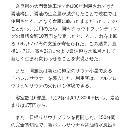
奈良県の大門醤油工場で約100年利用されてきた
醤油樽は、醤油の生産量が減少したことで現在では
使用されることなく倉庫に眠ったままだった。この
ことから、活用のため、同PJクラウドファンディン
グの目標金額10万円を設定したところ、これを上回
る164万9777円の支援が寄せられた。この結果、直
径1・7㍍、高さ2㍍におよぶ醤油樽を水風呂として
新しく生まれ変わらせることを実現させた。
また、同施設は新たに樽型のサウナ小屋である
「バレルサウナ」を導入した。利用客は、セルフロ
ウリュやサウナの火付けも体験できる。
客室数は6部屋。1泊2食付き1万8000円から、素泊
まりは1万円から。
また、日帰りサウナプランを再開した。150分間
の完全貸切性で、新バレルサウナや醤油樽水風呂を