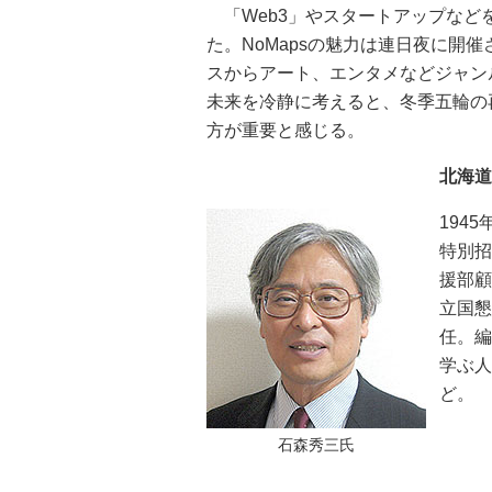
「Web3」やスタートアップなど
た。NoMapsの魅力は連日夜に開
スからアート、エンタメなどジャン
未来を冷静に考えると、冬季五輪の
方が重要と感じる。
北海道
194
特別
援部
立国
任。
学ぶ
ど。
石森秀三氏