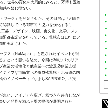
いる。世界の変化を大局的にみると、万博も五輪
和感を禁じ得ない。
トワーク」を発足させた。その目的は「創造性
て認識している都市間の協力を強化するこ
（工芸、デザイン、映画、食文化、文学、メデ
加盟都市認定を行っている。札幌市は13年にメ
加盟認定された。
プス（NoMaps）」と題されたイベントが開
る」という願いを込め、今回は3年ぶりのリア
ブ産業の活性化と他産業への波及②創業支援・
イティブな市民文化の醸成④札幌・北海道の国
のイノベーティブなまちSAPPORO」の実
が集い、アイデアを広げ、気づきを共有しなが
会いと発見が溢れる場の提供が展開された