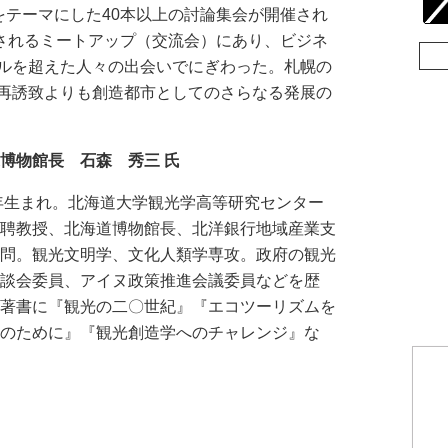
をテーマにした40本以上の討論集会が開催され
催されるミートアップ（交流会）にあり、ビジネ
ルを超えた人々の出会いでにぎわった。札幌の
再誘致よりも創造都市としてのさらなる発展の
博物館長 石森 秀三 氏
5年生まれ。北海道大学観光学高等研究センター
招聘教授、北海道博物館長、北洋銀行地域産業支
顧問。観光文明学、文化人類学専攻。政府の観光
懇談会委員、アイヌ政策推進会議委員などを歴
編著書に『観光の二〇世紀』『エコツーリズムを
人のために』『観光創造学へのチャレンジ』な