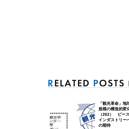
「観光革命」地
規模の構造的変
（262） ピー
インダストリー
の期待