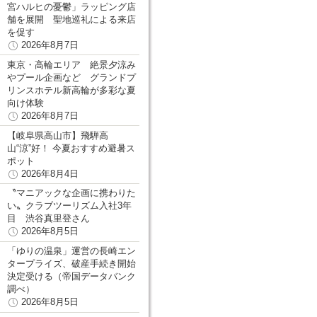
宮ハルヒの憂鬱」ラッピング店
舗を展開 聖地巡礼による来店
を促す
2026年8月7日
東京・高輪エリア 絶景夕涼み
やプール企画など グランドプ
リンスホテル新高輪が多彩な夏
向け体験
2026年8月7日
【岐阜県高山市】飛騨高
山“涼”好！ 今夏おすすめ避暑ス
ポット
2026年8月4日
〝マニアックな企画に携わりた
い〟クラブツーリズム入社3年
目 渋谷真里登さん
2026年8月5日
「ゆりの温泉」運営の長崎エン
タープライズ、破産手続き開始
決定受ける（帝国データバンク
調べ）
2026年8月5日