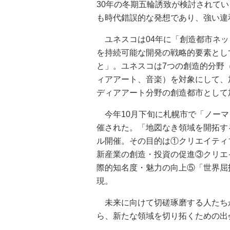
30年の冬期五輪誘致が検討されて
も時代錯誤的な発想であり、強い違
ユネスコは04年に「創造都市ネッ
を持続可能な開発の戦略的要素とし
と」。ユネスコは7つの創造的分野
ィアアート、音楽）を対象にして、
ディアアート分野の創造都市として
今年10月下旬に札幌市で「ノーマッ
催された。「地図なき領域を開拓す
ル開催。その目的は①クリエイティ
新産業の創造・投資の促進③クリエ
際的知名度・魅力の向上⑤「世界屈指
現。
未来に向けて切磋琢磨する人たち
ら、新たな領域を切り拓くための出