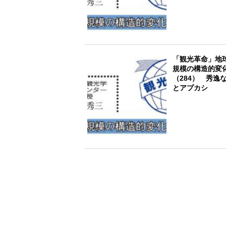
「観光革命」地
規模の構造的変
（284） 秀逸
とアプカシ