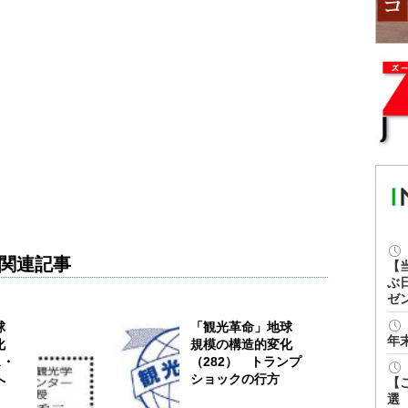
関連記事
【
ぶ
ゼ
球
「観光革命」地球
年
化
規模の構造的変化
ス・
（282） トランプ
へ
ショックの行方
【
選