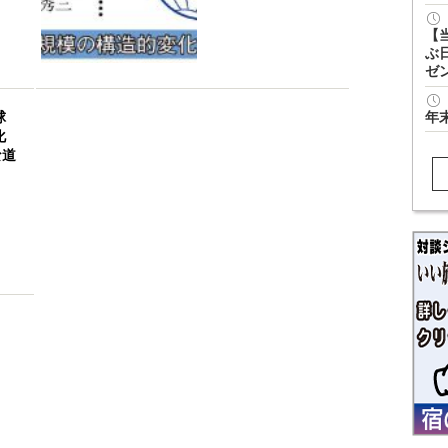
【
ぶ
ゼ
球
年
化
な道