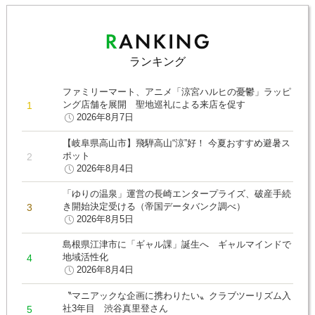
ランキング
ファミリーマート、アニメ「涼宮ハルヒの憂鬱」ラッピ
ング店舗を展開 聖地巡礼による来店を促す
2026年8月7日
【岐阜県高山市】飛騨高山“涼”好！ 今夏おすすめ避暑ス
ポット
2026年8月4日
「ゆりの温泉」運営の長崎エンタープライズ、破産手続
き開始決定受ける（帝国データバンク調べ）
2026年8月5日
島根県江津市に「ギャル課」誕生へ ギャルマインドで
地域活性化
2026年8月4日
〝マニアックな企画に携わりたい〟クラブツーリズム入
社3年目 渋谷真里登さん