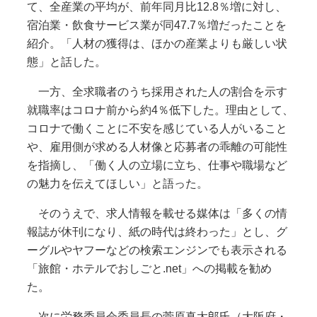
て、全産業の平均が、前年同月比12.8％増に対し、
宿泊業・飲食サービス業が同47.7％増だったことを
紹介。「人材の獲得は、ほかの産業よりも厳しい状
態」と話した。
一方、全求職者のうち採用された人の割合を示す
就職率はコロナ前から約4％低下した。理由として、
コロナで働くことに不安を感じている人がいること
や、雇用側が求める人材像と応募者の乖離の可能性
を指摘し、「働く人の立場に立ち、仕事や職場など
の魅力を伝えてほしい」と語った。
そのうえで、求人情報を載せる媒体は「多くの情
報誌が休刊になり、紙の時代は終わった」とし、グ
ーグルやヤフーなどの検索エンジンでも表示される
「旅館・ホテルでおしごと.net」への掲載を勧め
た。
次に労務委員会委員長の菅原真太郎氏（大阪府・