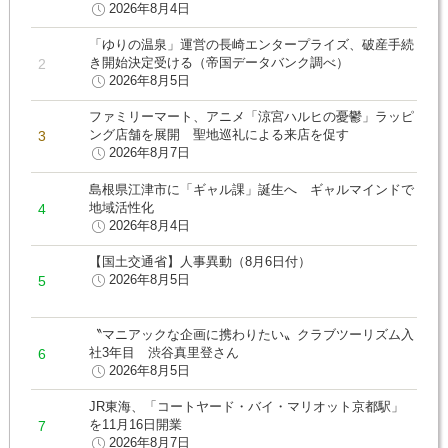
2026年8月4日
「ゆりの温泉」運営の長崎エンタープライズ、破産手続
き開始決定受ける（帝国データバンク調べ）
2026年8月5日
ファミリーマート、アニメ「涼宮ハルヒの憂鬱」ラッピ
ング店舗を展開 聖地巡礼による来店を促す
2026年8月7日
島根県江津市に「ギャル課」誕生へ ギャルマインドで
地域活性化
2026年8月4日
【国土交通省】人事異動（8月6日付）
2026年8月5日
〝マニアックな企画に携わりたい〟クラブツーリズム入
社3年目 渋谷真里登さん
2026年8月5日
JR東海、「コートヤード・バイ・マリオット京都駅」
を11月16日開業
2026年8月7日