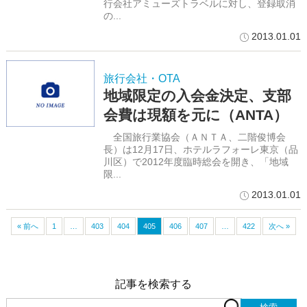
行会社アミューズトラベルに対し、登録取消
の...
2013.01.01
旅行会社・OTA
地域限定の入会金決定、支部
会費は現額を元に（ANTA）
全国旅行業協会（ＡＮＴＡ、二階俊博会
長）は12月17日、ホテルラフォーレ東京（品
川区）で2012年度臨時総会を開き、「地域
限...
2013.01.01
« 前へ
1
…
403
404
405
406
407
…
422
次へ »
記事を検索する