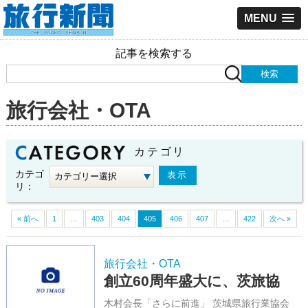
MENU
記事を検索する
旅行会社・OTA
カテゴリ
カテゴ
リ：
« 前へ
1
…
403
404
405
406
407
…
422
次へ »
旅行会社・OTA
創立60周年盛大に、茨旅協
木村会長「さらに前進」 茨城県旅行業協会