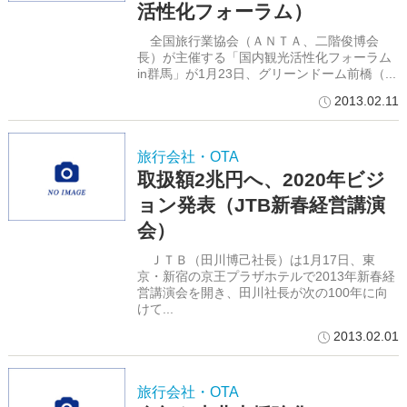
活性化フォーラム）
全国旅行業協会（ＡＮＴＡ、二階俊博会
長）が主催する「国内観光活性化フォーラム
in群馬」が1月23日、グリーンドーム前橋（...
2013.02.11
旅行会社・OTA
取扱額2兆円へ、2020年ビジ
ョン発表（JTB新春経営講演
会）
ＪＴＢ（田川博己社長）は1月17日、東
京・新宿の京王プラザホテルで2013年新春経
営講演会を開き、田川社長が次の100年に向
けて...
2013.02.01
旅行会社・OTA