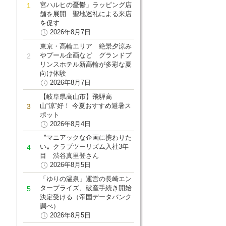
宮ハルヒの憂鬱」ラッピング店
舗を展開 聖地巡礼による来店
を促す
2026年8月7日
東京・高輪エリア 絶景夕涼み
やプール企画など グランドプ
リンスホテル新高輪が多彩な夏
向け体験
2026年8月7日
【岐阜県高山市】飛騨高
山“涼”好！ 今夏おすすめ避暑ス
ポット
2026年8月4日
〝マニアックな企画に携わりた
い〟クラブツーリズム入社3年
目 渋谷真里登さん
2026年8月5日
「ゆりの温泉」運営の長崎エン
タープライズ、破産手続き開始
決定受ける（帝国データバンク
調べ）
2026年8月5日