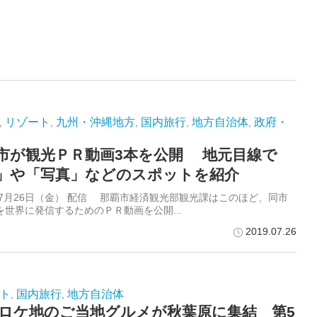
リゾート
九州・沖縄地方
国内旅行
地方自治体
政府・
,
,
,
,
,
市が観光ＰＲ動画3本を公開 地元目線で
」や「写真」などのスポットを紹介
9年7月26日（金） 配信 那覇市経済観光部観光課はこのほど、同市
を世界に発信するためのＰＲ動画を公開...
2019.07.26
ト
国内旅行
地方自治体
,
,
のロケ地のご当地グルメが秋葉原に集結 第5