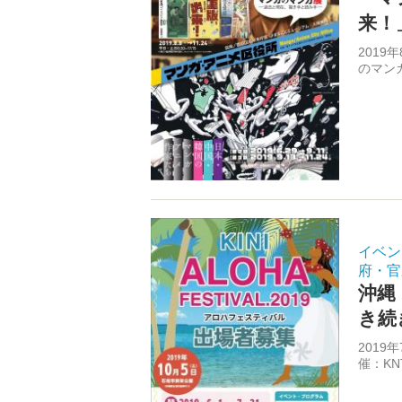
来！
2019
のマンガ
イベン
府・官
沖縄
き続
2019
催：KN