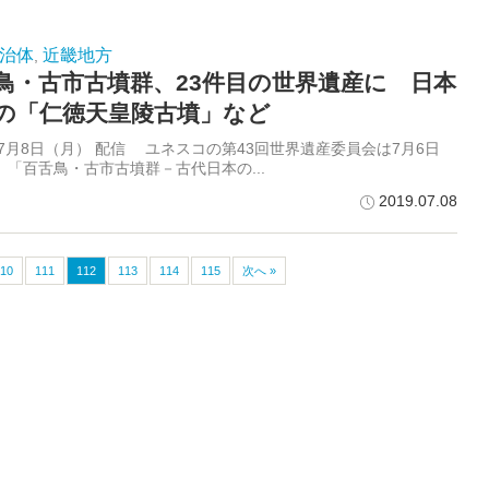
治体
近畿地方
,
鳥・古市古墳群、23件目の世界遺産に 日本
の「仁徳天皇陵古墳」など
年7月8日（月） 配信 ユネスコの第43回世界遺産委員会は7月6日
、「百舌鳥・古市古墳群－古代日本の...
2019.07.08
110
111
112
113
114
115
次へ »