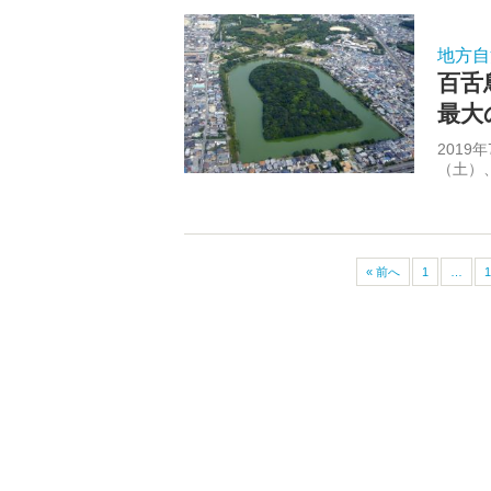
地方自
百舌
最大
2019
（土）
« 前へ
1
…