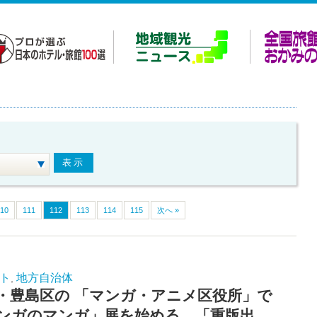
110
111
112
113
114
115
次へ »
ト
地方自治体
,
・豊島区の 「マンガ・アニメ区役所」で
ンガのマンガ」展を始める 「重版出