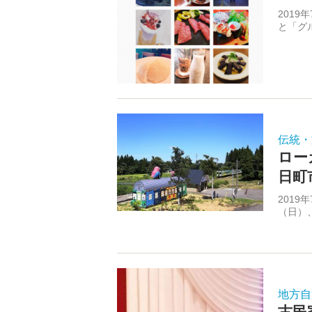
2019
と「グ
伝統・
ロー
日町
2019
（日）
地方自
古民