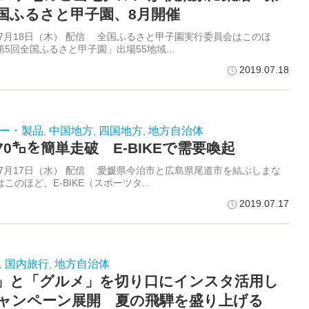
国ふるさと甲子園、8月開催
9年7月18日（木） 配信 全国ふるさと甲子園実行委員会はこのほ
5回全国ふるさと甲子園」出場55地域...
2019.07.18
ー・製品
中国地方
四国地方
地方自治体
,
,
,
70㌔を簡単走破 E-BIKEで需要喚起
9年7月17日（水） 配信 愛媛県今治市と広島県尾道市を結ぶしまな
このほど、E-BIKE（スポーツタ...
2019.07.17
国内旅行
地方自治体
,
,
」と「グルメ」を切り口にインスタ活用し
ャンペーン展開 夏の飛騨を盛り上げる