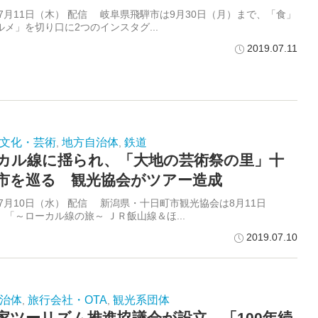
年7月11日（木） 配信 岐阜県飛騨市は9月30日（月）まで、「食」
ルメ」を切り口に2つのインスタグ...
2019.07.11
文化・芸術
地方自治体
鉄道
,
,
カル線に揺られ、「大地の芸術祭の里」十
市を巡る 観光協会がツアー造成
年7月10日（水） 配信 新潟県・十日町市観光協会は8月11日
、「～ローカル線の旅～ ＪＲ飯山線＆ほ...
2019.07.10
治体
旅行会社・OTA
観光系団体
,
,
家ツーリズム推進協議会が設立 「100年続