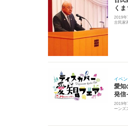
くま
201
古民家
イベン
愛知
発信
2019
ーンズ