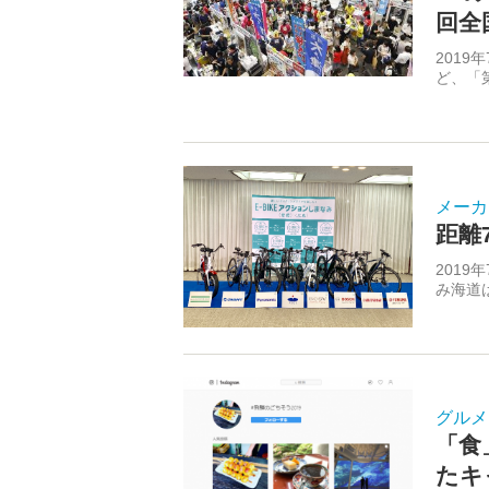
回全
201
ど、「第
メーカ
距離
201
み海道は
グルメ
「食
たキ