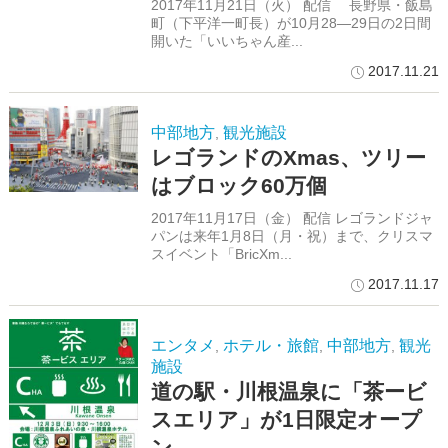
2017年11月21日（火） 配信 長野県・飯島
町（下平洋一町長）が10月28―29日の2日間
開いた「いいちゃん産...
2017.11.21
中部地方
観光施設
,
レゴランドのXmas、ツリー
はブロック60万個
2017年11月17日（金） 配信 レゴランドジャ
パンは来年1月8日（月・祝）まで、クリスマ
スイベント「BricXm...
2017.11.17
エンタメ
ホテル・旅館
中部地方
観光
,
,
,
施設
道の駅・川根温泉に「茶ービ
スエリア」が1日限定オープ
ン