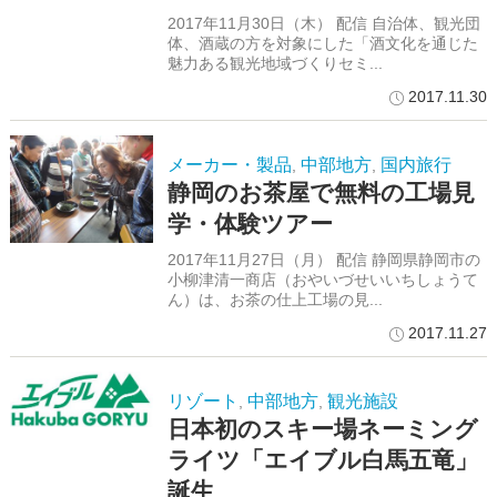
2017年11月30日（木） 配信 自治体、観光団
体、酒蔵の方を対象にした「酒文化を通じた
魅力ある観光地域づくりセミ...
2017.11.30
メーカー・製品
中部地方
国内旅行
,
,
静岡のお茶屋で無料の工場見
学・体験ツアー
2017年11月27日（月） 配信 静岡県静岡市の
小柳津清一商店（おやいづせいいちしょうて
ん）は、お茶の仕上工場の見...
2017.11.27
リゾート
中部地方
観光施設
,
,
日本初のスキー場ネーミング
ライツ「エイブル白馬五竜」
誕生