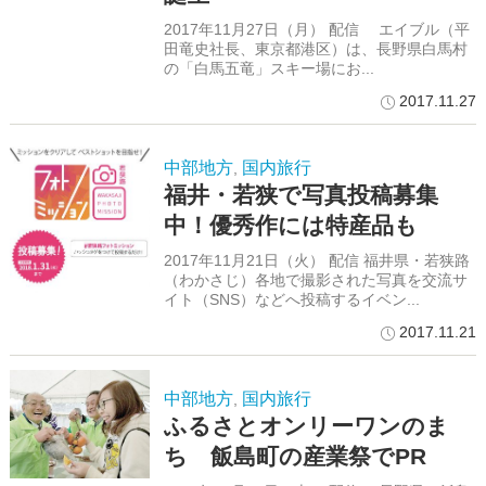
2017年11月27日（月） 配信 エイブル（平
田竜史社長、東京都港区）は、長野県白馬村
の「白馬五竜」スキー場にお...
2017.11.27
中部地方
国内旅行
,
福井・若狭で写真投稿募集
中！優秀作には特産品も
2017年11月21日（火） 配信 福井県・若狭路
（わかさじ）各地で撮影された写真を交流サ
イト（SNS）などへ投稿するイベン...
2017.11.21
中部地方
国内旅行
,
ふるさとオンリーワンのま
ち 飯島町の産業祭でPR