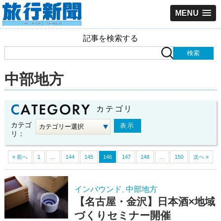
MENU
記事を検索する
中部地方
カテゴリ
カテゴ
リ：
« 前へ
1
…
144
145
146
147
148
…
150
次へ »
インバウンド
中部地方
,
【名古屋・金沢】日本酒×地域
づくりセミナー開催