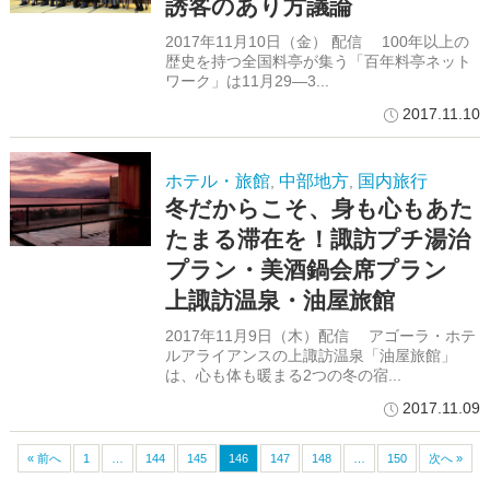
誘客のあり方議論
2017年11月10日（金） 配信 100年以上の
歴史を持つ全国料亭が集う「百年料亭ネット
ワーク」は11月29―3...
2017.11.10
ホテル・旅館
中部地方
国内旅行
,
,
冬だからこそ、身も心もあた
たまる滞在を！諏訪プチ湯治
プラン・美酒鍋会席プラン
上諏訪温泉・油屋旅館
2017年11月9日（木）配信 アゴーラ・ホテ
ルアライアンスの上諏訪温泉「油屋旅館」
は、心も体も暖まる2つの冬の宿...
2017.11.09
« 前へ
1
…
144
145
146
147
148
…
150
次へ »