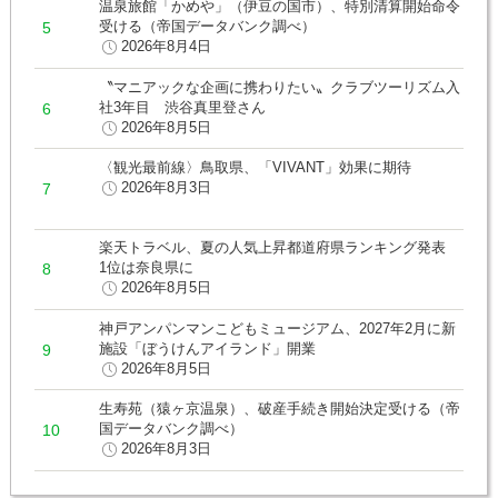
温泉旅館「かめや」（伊豆の国市）、特別清算開始命令
受ける（帝国データバンク調べ）
2026年8月4日
〝マニアックな企画に携わりたい〟クラブツーリズム入
社3年目 渋谷真里登さん
2026年8月5日
〈観光最前線〉鳥取県、「VIVANT」効果に期待
2026年8月3日
楽天トラベル、夏の人気上昇都道府県ランキング発表
1位は奈良県に
2026年8月5日
神戸アンパンマンこどもミュージアム、2027年2月に新
施設「ぼうけんアイランド」開業
2026年8月5日
生寿苑（猿ヶ京温泉）、破産手続き開始決定受ける（帝
国データバンク調べ）
2026年8月3日