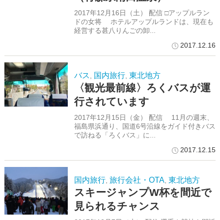
2017年12月16日（土） 配信 □アップルラン
ドの女将 ホテルアップルランドは、現在も
経営する甚八りんごの卸...
2017.12.16
バス
国内旅行
東北地方
,
,
〈観光最前線〉ろくバスが運
行されています
2017年12月15日（金） 配信 11月の週末、
福島県浜通り、国道6号沿線をガイド付きバス
で訪ねる「ろくバス」に...
2017.12.15
国内旅行
旅行会社・OTA
東北地方
,
,
スキージャンプW杯を間近で
見られるチャンス