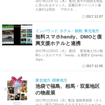
2017年12月7日（木） 配信 選手や競技を間近
に見られるチャンス。近畿日本ツーリスト個
人旅行は現在、「FISスキ...
2017.12.07
インバウンド
ホテル・旅館
東北地方
,
,
無料スマホhandy、DMOと復
興支援ホテルと連携
2017年12月5日（火） 配信 客室備え付け無
料レンタルスマホ「handy」を展開するhandy
Japa...
2017.12.05
東北地方
関東地方
,
池袋で福島、相馬・双葉地区
の物産展
2017年12月4日（月）配信 福島県相双（そう
そう）地方で紡がれるさまざまなストーリー