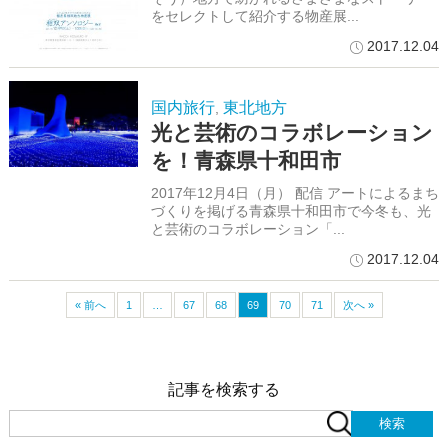
をセレクトして紹介する物産展...
2017.12.04
国内旅行
東北地方
,
光と芸術のコラボレーション
を！青森県十和田市
2017年12月4日（月） 配信 アートによるまち
づくりを掲げる青森県十和田市で今冬も、光
と芸術のコラボレーション「...
2017.12.04
« 前へ
1
…
67
68
69
70
71
次へ »
記事を検索する