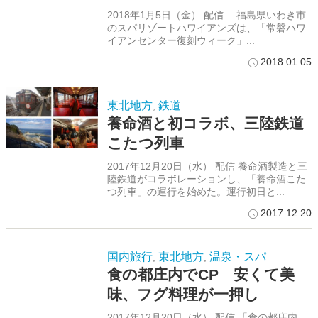
2018年1月5日（金） 配信 福島県いわき市
のスパリゾートハワイアンズは、「常磐ハワ
イアンセンター復刻ウィーク」...
2018.01.05
東北地方
鉄道
,
養命酒と初コラボ、三陸鉄道
こたつ列車
2017年12月20日（水） 配信 養命酒製造と三
陸鉄道がコラボレーションし、「養命酒こた
つ列車」の運行を始めた。運行初日と...
2017.12.20
国内旅行
東北地方
温泉・スパ
,
,
食の都庄内でCP 安くて美
味、フグ料理が一押し
2017年12月20日（水） 配信 「食の都庄内、