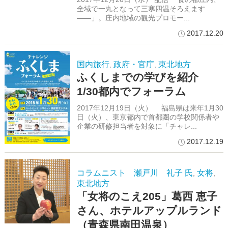
全域で一丸となって三寒四温そろえます
――」。庄内地域の観光プロモー...
2017.12.20
国内旅行
政府・官庁
東北地方
,
,
ふくしまでの学びを紹介
1/30都内でフォーラム
2017年12月19日（火） 福島県は来年1月30
日（火）、東京都内で首都圏の学校関係者や
企業の研修担当者を対象に「チャレ...
2017.12.19
コラムニスト 瀬戸川 礼子 氏
女将
,
,
東北地方
「女将のこえ205」葛西 恵子
さん、ホテルアップルランド
（青森県南田温泉）