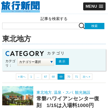
MENU
記事を検索する
東北地方
カテゴリ
カテゴ
リ：
« 前へ
1
…
67
68
69
70
71
次へ »
東北地方
温泉・スパ
観光施設
,
,
常磐ハワイアンセンター復
刻 1/15は入場料1000円