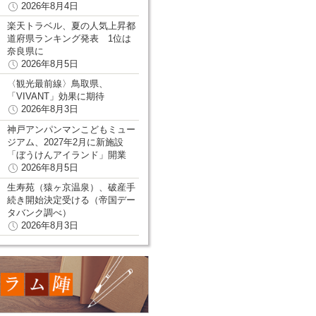
2026年8月4日
楽天トラベル、夏の人気上昇都
道府県ランキング発表 1位は
奈良県に
2026年8月5日
〈観光最前線〉鳥取県、
「VIVANT」効果に期待
2026年8月3日
神戸アンパンマンこどもミュー
ジアム、2027年2月に新施設
「ぼうけんアイランド」開業
2026年8月5日
生寿苑（猿ヶ京温泉）、破産手
続き開始決定受ける（帝国デー
タバンク調べ）
2026年8月3日