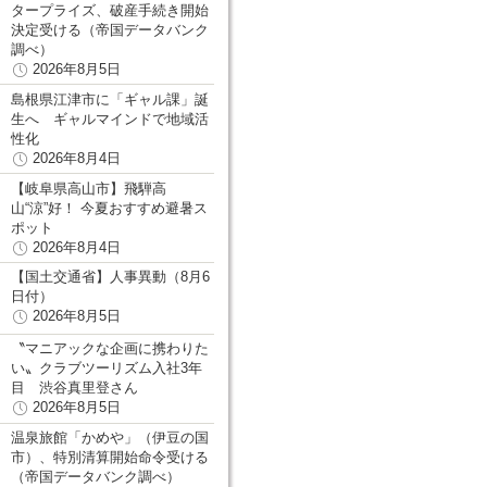
タープライズ、破産手続き開始
決定受ける（帝国データバンク
調べ）
2026年8月5日
島根県江津市に「ギャル課」誕
生へ ギャルマインドで地域活
性化
2026年8月4日
【岐阜県高山市】飛騨高
山“涼”好！ 今夏おすすめ避暑ス
ポット
2026年8月4日
【国土交通省】人事異動（8月6
日付）
2026年8月5日
〝マニアックな企画に携わりた
い〟クラブツーリズム入社3年
目 渋谷真里登さん
2026年8月5日
温泉旅館「かめや」（伊豆の国
市）、特別清算開始命令受ける
（帝国データバンク調べ）