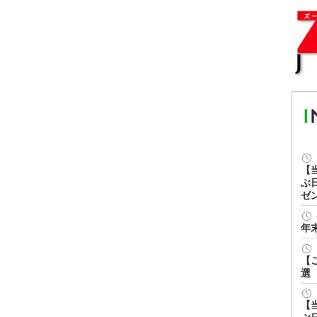
【
ぶ
ゼ
年
【
選
【