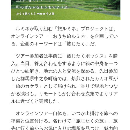
ルミネが取り組む「旅ルミネ」プロジェクトは、
オンラインツアー「おうち旅ルミネ」を企画してい
る。企画のキーワードは「旅じたく」だ。
ツアー参加者は事前に「旅じたくボックス」を購
入。当日、答え合わせをするように箱の中身を一つ
ひとつ紐解き、地元の人と交流を深める。先日参加
した群馬県中之条町編では、焙煎されたカカオ豆が
「旅のカケラ」として届けられ、香りで現地とつな
がる演出も。リモートもかけ合わせ次第でよりリア
ルに近づくと実感した。
オンラインツアー自体も、いつか出掛ける旅への
準備と位置付ける。名付けて「旅じたくの旅」。旅
先に行く前からお気に入りの場所を見つけ、魅力的