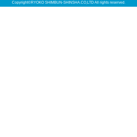
Copyright©RYOKO SHIMBUN-SHINSHA.CO,LTD All rights reserved.