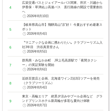
広栄交通バスとジェイアールバス関東、所沢・川越から
伊香保・草津結ぶ高速バス 直行路線の開設で需要創出
へ
2026年8月10日
【岐阜県高山市】飛騨高山“涼”好！ 今夏おすすめ避暑ス
ポット
2026年8月4日
〝マニアックな企画に携わりたい〟クラブツーリズム入
社3年目 渋谷真里登さん
2026年8月5日
群馬県・みなかみ町 JR上毛高原駅で「夜間タクシ
ー」の実証実験を開始
2026年8月6日
近鉄百貨店と企画、北海道ワイン2泊3日ツアーを発売
（クラブツーリズム）
2026年8月4日
東京・高輪エリア 絶景夕涼みやプール企画など グラ
ンドプリンスホテル新高輪が多彩な夏向け体験
2026年8月7日