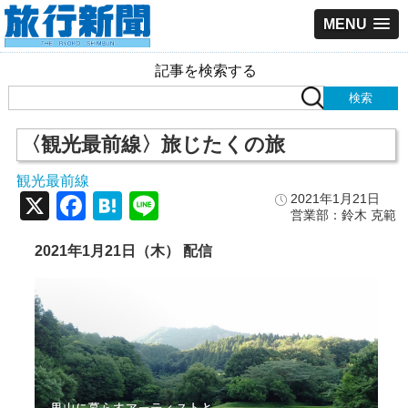
MENU
記事を検索する
〈観光最前線〉旅じたくの旅
観光最前線
X
Facebook
Hatena
Line
2021年1月21日
営業部：鈴木 克範
2021年1月21日（木） 配信