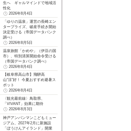
生へ ギャルマインドで地域活
性化
2026年8月4日
「ゆりの温泉」運営の長崎エン
タープライズ、破産手続き開始
決定受ける（帝国データバンク
調べ）
2026年8月5日
温泉旅館「かめや」（伊豆の国
市）、特別清算開始命令受ける
（帝国データバンク調べ）
2026年8月4日
【岐阜県高山市】飛騨高
山“涼”好！ 今夏おすすめ避暑ス
ポット
2026年8月4日
〈観光最前線〉鳥取県、
「VIVANT」効果に期待
2026年8月3日
神戸アンパンマンこどもミュー
ジアム、2027年2月に新施設
「ぼうけんアイランド」開業