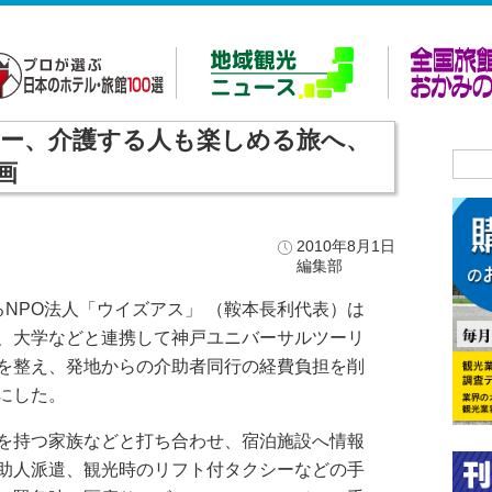
ー、介護する人も楽しめる旅へ、
画
2010年8月1日
編集部
NPO法人「ウイズアス」 （鞍本長利代表）は
、大学などと連携して神戸ユニバーサルツーリ
を整え、発地からの介助者同行の経費負担を削
にした。
を持つ家族などと打ち合わせ、宿泊施設へ情報
助人派遣、観光時のリフト付タクシーなどの手