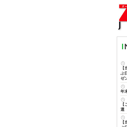
【
ぶ
ゼ
年
【
選
【