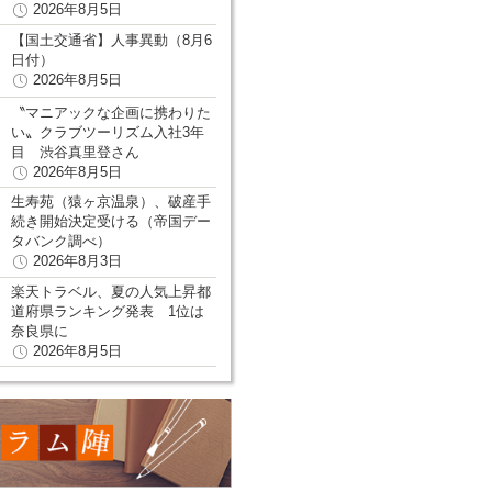
2026年8月5日
【国土交通省】人事異動（8月6
日付）
2026年8月5日
〝マニアックな企画に携わりた
い〟クラブツーリズム入社3年
目 渋谷真里登さん
2026年8月5日
生寿苑（猿ヶ京温泉）、破産手
続き開始決定受ける（帝国デー
タバンク調べ）
2026年8月3日
楽天トラベル、夏の人気上昇都
道府県ランキング発表 1位は
奈良県に
2026年8月5日