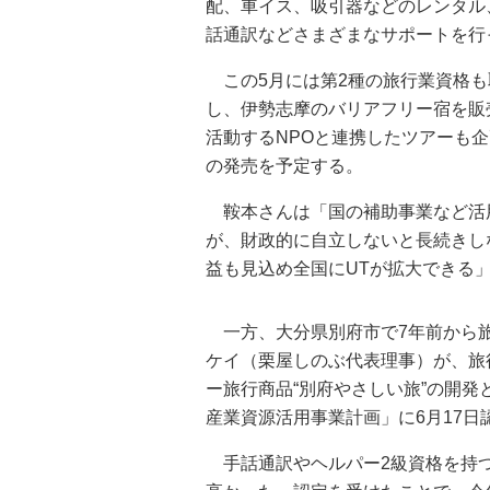
配、車イス、吸引器などのレンタル
話通訳などさまざまなサポートを行
この5月には第2種の旅行業資格も
し、伊勢志摩のバリアフリー宿を販
活動するNPOと連携したツアーも企
の発売を予定する。
鞍本さんは「国の補助事業など活
が、財政的に自立しないと長続きし
益も見込め全国にUTが拡大できる
一方、大分県別府市で7年前から旅
ケイ（栗屋しのぶ代表理事）が、旅
ー旅行商品“別府やさしい旅”の開
産業資源活用事業計画」に6月17日
手話通訳やヘルパー2級資格を持