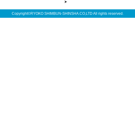
Copyright©RYOKO SHIMBUN-SHINSHA.CO,LTD All rights reserved.