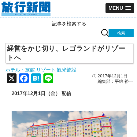
MENU
記事を検索する
経営をかじ切り、レゴランドがリゾー
トへ
ホテル・旅館
リゾート
観光施設
,
,
X
Facebook
Hatena
Line
2017年12月1日
編集部：平綿 裕一
2017
年12
月1
日（金）
配信