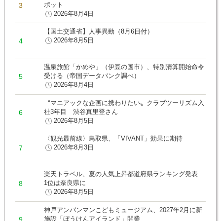
ポット
2026年8月4日
【国土交通省】人事異動（8月6日付）
2026年8月5日
温泉旅館「かめや」（伊豆の国市）、特別清算開始命令
受ける（帝国データバンク調べ）
2026年8月4日
〝マニアックな企画に携わりたい〟クラブツーリズム入
社3年目 渋谷真里登さん
2026年8月5日
〈観光最前線〉鳥取県、「VIVANT」効果に期待
2026年8月3日
楽天トラベル、夏の人気上昇都道府県ランキング発表
1位は奈良県に
2026年8月5日
神戸アンパンマンこどもミュージアム、2027年2月に新
施設「ぼうけんアイランド」開業