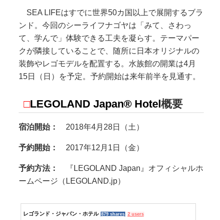
SEA LIFEはすでに世界50カ国以上で展開するブラ
ンド。今回のシーライフナゴヤは「みて、さわっ
て、学んで」体験できる工夫を凝らす。テーマパー
クが隣接していることで、随所に日本オリジナルの
装飾やレゴモデルを配置する。水族館の開業は4月
15日（日）を予定。予約開始は来年前半を見通す。
□
LEGOLAND Japan® Hotel
概要
宿泊開始：
2018年4月28日（土）
予約開始：
2017年12月1日（金）
予約方法：
『LEGOLAND Japan』オフィシャルホ
ームページ（LEGOLAND.jp）
レゴランド・ジャパン・ホテル
879 shares
2 users