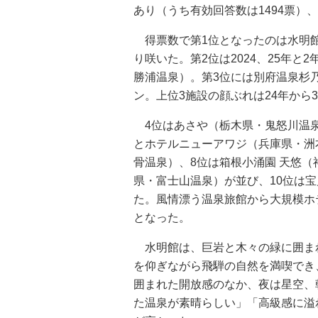
あり（うち有効回答数は1494票）
得票数で第1位となったのは水明館
り咲いた。第2位は2024、25年
勝浦温泉）。第3位には別府温泉杉
ン。上位3施設の顔ぶれは24年から
4位はあさや（栃木県・鬼怒川温泉
とホテルニューアワジ（兵庫県・洲
骨温泉）、8位は箱根小涌園 天悠
県・富士山温泉）が並び、10位は
た。風情漂う温泉旅館から大規模ホ
となった。
水明館は、巨岩と木々の緑に囲ま
を仰ぎながら飛騨の自然を満喫でき
囲まれた開放感のなか、夜は星空、
た温泉が素晴らしい」「高級感に溢