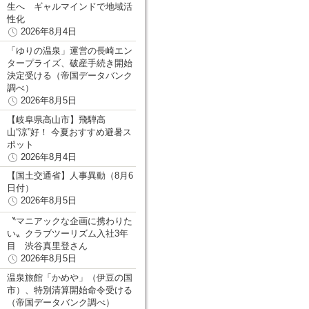
生へ ギャルマインドで地域活
性化
2026年8月4日
「ゆりの温泉」運営の長崎エン
タープライズ、破産手続き開始
決定受ける（帝国データバンク
調べ）
2026年8月5日
【岐阜県高山市】飛騨高
山“涼”好！ 今夏おすすめ避暑ス
ポット
2026年8月4日
【国土交通省】人事異動（8月6
日付）
2026年8月5日
〝マニアックな企画に携わりた
い〟クラブツーリズム入社3年
目 渋谷真里登さん
2026年8月5日
温泉旅館「かめや」（伊豆の国
市）、特別清算開始命令受ける
（帝国データバンク調べ）