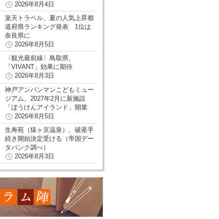
2026年8月4日
楽天トラベル、夏の人気上昇都
道府県ランキング発表 1位は
奈良県に
2026年8月5日
〈観光最前線〉鳥取県、
「VIVANT」効果に期待
2026年8月3日
神戸アンパンマンこどもミュー
ジアム、2027年2月に新施設
「ぼうけんアイランド」開業
2026年8月5日
生寿苑（猿ヶ京温泉）、破産手
続き開始決定受ける（帝国デー
タバンク調べ）
2026年8月3日