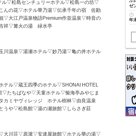
ぶ
ホテル▽松島センチュリーホテル▽松島一の坊▽
ゼ
こんの花▽ホテル華乃湯▽伝承千年の宿 佐勘
▽大江戸温泉物語Premium作並温泉▽時音の
年
吉祥▽篝火の湯 緑水亭
玉川温泉▽湯瀬ホテル▽妙乃湯▽亀の井ホテル
ル▽蔵王四季のホテル▽SHONAI HOTEL
みや旅館▽たちばなや▽天童ホテル▽愉海亭みやじま
▽タカミヤヴィレッジ ホテル樹林▽由良温泉
とうや▽松島館▽湯の瀬旅館▽しらさぎ莊
▽大川荘▽原瀧▽安達屋旅館▽ホテル華の湯▽