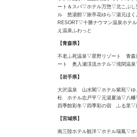
ート＆スパ▽ホテル万惣▽北こぶし
ル 悠湯館▽旅亭花ゆら▽湯元ほくよう
RESORT▽十勝ナウマン温泉ホテ
え温泉ふわっと
【青森県】
不老ふ死温泉▽星野リゾート 青森
ート 奥入瀬渓流ホテル▽境関温泉
【岩手県】
大沢温泉 山水閣▽ホテル紫苑▽ゆ
杜 ホテル志戸平▽元湯夏油▽八幡
四季館彩冬▽四季彩の宿 ふる里▽
【宮城県】
南三陸ホテル観洋▽ホテル瑞鳳▽ホ