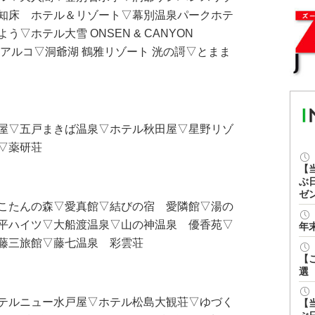
知床 ホテル＆リゾート▽幕別温泉パークホテ
▽ホテル大雪 ONSEN & CANYON
ルアルコ▽洞爺湖 鶴雅リゾート 洸の謌▽とまま
屋▽五戸まきば温泉▽ホテル秋田屋▽星野リゾ
▽薬研荘
【
ぶ
ゼ
こたんの森▽愛真館▽結びの宿 愛隣館▽湯の
平ハイツ▽大船渡温泉▽山の神温泉 優香苑▽
年
藤三旅館▽藤七温泉 彩雲荘
【
選
テルニュー水戸屋▽ホテル松島大観荘▽ゆづく
【