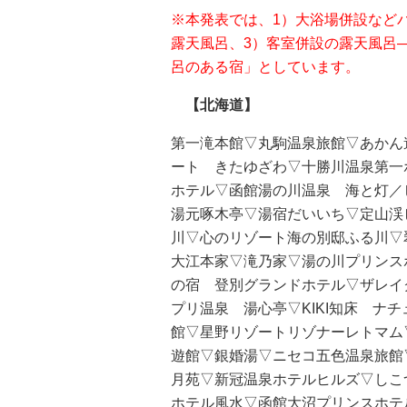
※本発表では、1）大浴場併設など
露天風呂、3）客室併設の露天風呂
呂のある宿」としています。
【北海道】
第一滝本館▽丸駒温泉旅館▽あかん
ート きたゆざわ▽十勝川温泉第一
ホテル▽函館湯の川温泉 海と灯／ヒ
湯元啄木亭▽湯宿だいいち▽定山渓
川▽心のリゾート海の別邸ふる川▽
大江本家▽滝乃家▽湯の川プリンス
の宿 登別グランドホテル▽ザレイ
プリ温泉 湯心亭▽KIKI知床 ナ
館▽星野リゾートリゾナーレトマム▽
遊館▽銀婚湯▽ニセコ五色温泉旅館
月苑▽新冠温泉ホテルヒルズ▽しこ
ホテル風水▽函館大沼プリンスホテ