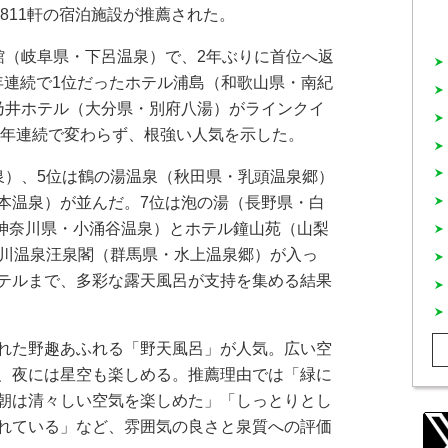
、811軒の宿泊施設が推薦された。
（岐阜県・下呂温泉）で、2年ぶりに首位へ返
と2年連続で1位だったホテル浦島（和歌山県・南紀
乃井ホテル（大分県・別府八湯）がラインクイ
3年連続で変わらず、根強い人気を示した。
）、5位は鶴の湯温泉（秋田県・乳頭温泉郷）
本温泉）が並んだ。7位は泡の湯（長野県・白
（神奈川県・小涌谷温泉）とホテル鐘山苑（山梨
宝川温泉汪泉閣（群馬県・水上温泉郷）が入っ
テルまで、多彩な露天風呂が支持を集める結果
れた野趣あふれる「野天風呂」が人気。広い空
、夜には星空も楽しめる。推薦理由では「緑に
朝は清々しい空気を楽しめた」「しっとりとし
れている」など、雰囲気の良さと泉質への評価