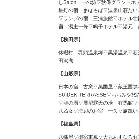
しSalon 一の坊▽秋保グランド
星灯の宿 まほろば▽温泉山荘だい
▽ランプの宿 三浦旅館▽ホテル壮観
宿 湯主一條▽鳴子ホテル▽湯元 
【秋田県】
休暇村 乳頭温泉郷▽黒湯温泉▽新
田沢湖
【山形県】
日本の宿 古窯▽萬国屋▽蔵王国際ホテ
SUIDEN TERRASSE▽おお
▽龍の湯▽展望露天の湯 有馬館
八乙女▽海辺のお宿 一久▽旅籠い
【福島県】
八幡屋▽御宿東鳳▽大丸あすなろ荘