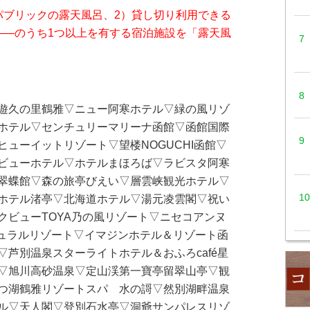
パブリックの露天風呂、2）貸し切り利用できる
――のうち1つ以上を有する宿泊施設を「露天風
遊久の里鶴雅▽ニュー阿寒ホテル▽緑の風リゾ
ホテル▽センチュリーマリーナ函館▽函館国際
ューイットリゾート▽望楼NOGUCHI函館▽
ビューホテル▽ホテルまほろば▽ラビスタ阿寒
翠蝶館▽森の旅亭びえい▽層雲峡観光ホテル▽
ホテル渚亭▽北海道ホテル▽湯元凌雲閣▽祝い
クビューTOYA乃の風リゾート▽ニセコアンヌ
チュラルリゾート▽イマジンホテル＆リゾート函
芦別温泉スターライトホテル＆おふろcafé星
▽旭川高砂温泉▽定山渓第一寶亭留翠山亭▽観
つ湖鶴雅リゾートスパ 水の謌▽然別湖畔温泉
ル▽天人閣▽登別石水亭▽洞爺サンパレスリゾ