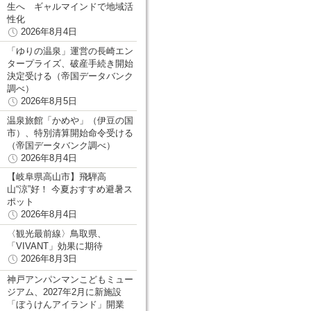
生へ ギャルマインドで地域活
性化
2026年8月4日
「ゆりの温泉」運営の長崎エン
タープライズ、破産手続き開始
決定受ける（帝国データバンク
調べ）
2026年8月5日
温泉旅館「かめや」（伊豆の国
市）、特別清算開始命令受ける
（帝国データバンク調べ）
2026年8月4日
【岐阜県高山市】飛騨高
山“涼”好！ 今夏おすすめ避暑ス
ポット
2026年8月4日
〈観光最前線〉鳥取県、
「VIVANT」効果に期待
2026年8月3日
神戸アンパンマンこどもミュー
ジアム、2027年2月に新施設
「ぼうけんアイランド」開業