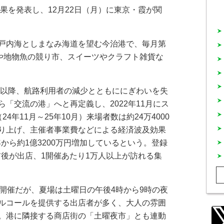
果を発表し、12月22日（月）に東京・霞が関
戸内海としまなみ海道を望む今治港で、毎月第
メや地物魚の競り市、スイーツやクラフト雑貨な
通以降、航路利用者の減少とともににぎわいを失
「交流の港」へと再定義し、2022年11月にス
年11月～25年10月）来場者数は約24万4000
り上げ、主催者事業費などによる経済波及効果
年から約1億3200万円増加しているという。登録
舗前後が出店、1開催あたり1万人以上が訪れる集
開催だが、夏場は土曜日の午後4時から9時の夜
ルコールを提供する出店者が多く、大人の雰囲
。港に隣接する商店街の「土曜夜市」とも連動