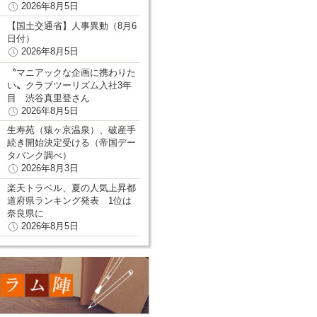
2026年8月5日
【国土交通省】人事異動（8月6
日付）
2026年8月5日
〝マニアックな企画に携わりた
い〟クラブツーリズム入社3年
目 渋谷真里登さん
2026年8月5日
生寿苑（猿ヶ京温泉）、破産手
続き開始決定受ける（帝国デー
タバンク調べ）
2026年8月3日
楽天トラベル、夏の人気上昇都
道府県ランキング発表 1位は
奈良県に
2026年8月5日