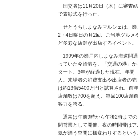
国交省は11月20日（木）に審査結
で表彰式を行った。
せとうちしまなみマルシェは、瀬
2・4日曜日の月2回、ご当地グル
ど多彩な店舗が出店するイベント。
1999年の瀬戸内しまなみ海道開
っていた今治港を、「交通の港」から
タート。3年が経過した現在、年間（24
人。来場者の消費支出や出店者の売
は約13億5400万円と試算され、前
店舗数は700を超え、毎回100店
客力を誇る。
通常は午前9時から午後2時までの
間営業として開催。夜の時間帯はア
気が漂う空間に様変わりするという