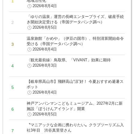
地域活性化
2026年8月4日
「ゆりの温泉」運営の長崎エンタープライズ、破産手続
き開始決定受ける（帝国データバンク調べ）
2026年8月5日
温泉旅館「かめや」（伊豆の国市）、特別清算開始命令
受ける（帝国データバンク調べ）
2026年8月4日
〈観光最前線〉鳥取県、「VIVANT」効果に期待
2026年8月3日
【岐阜県高山市】飛騨高山“涼”好！ 今夏おすすめ避暑ス
ポット
2026年8月4日
神戸アンパンマンこどもミュージアム、2027年2月に新
施設「ぼうけんアイランド」開業
2026年8月5日
〝マニアックな企画に携わりたい〟クラブツーリズム入
社3年目 渋谷真里登さん