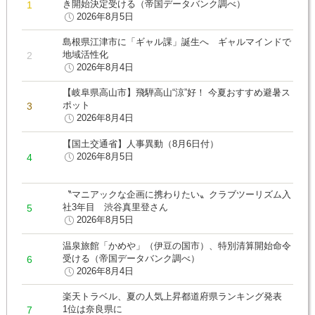
き開始決定受ける（帝国データバンク調べ）
2026年8月5日
島根県江津市に「ギャル課」誕生へ ギャルマインドで
地域活性化
2026年8月4日
【岐阜県高山市】飛騨高山“涼”好！ 今夏おすすめ避暑ス
ポット
2026年8月4日
【国土交通省】人事異動（8月6日付）
2026年8月5日
〝マニアックな企画に携わりたい〟クラブツーリズム入
社3年目 渋谷真里登さん
2026年8月5日
温泉旅館「かめや」（伊豆の国市）、特別清算開始命令
受ける（帝国データバンク調べ）
2026年8月4日
楽天トラベル、夏の人気上昇都道府県ランキング発表
1位は奈良県に