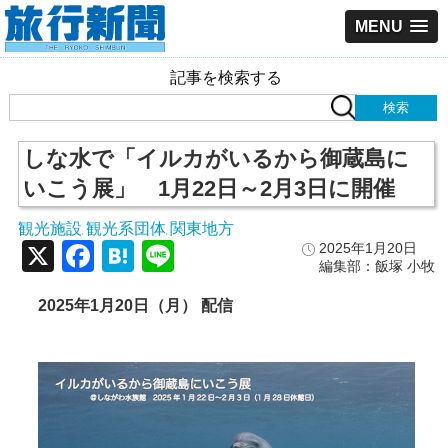
MENU
記事を検索する
しな水で「イルカがいるから御蔵島に
いこう展」 1月22日～2月3日に開催
観光施設
観光系団体
関東地方
,
,
X
Facebook
Hatena
Line
2025年1月20日
編集部：飯塚 小牧
2025年1月20日（月） 配信