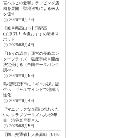
宮ハルヒの憂鬱」ラッピング店
舗を展開 聖地巡礼による来店
を促す
2026年8月7日
【岐阜県高山市】飛騨高
山“涼”好！ 今夏おすすめ避暑ス
ポット
2026年8月4日
「ゆりの温泉」運営の長崎エン
タープライズ、破産手続き開始
決定受ける（帝国データバンク
調べ）
2026年8月5日
島根県江津市に「ギャル課」誕
生へ ギャルマインドで地域活
性化
2026年8月4日
〝マニアックな企画に携わりた
い〟クラブツーリズム入社3年
目 渋谷真里登さん
2026年8月5日
【国土交通省】人事異動（8月6