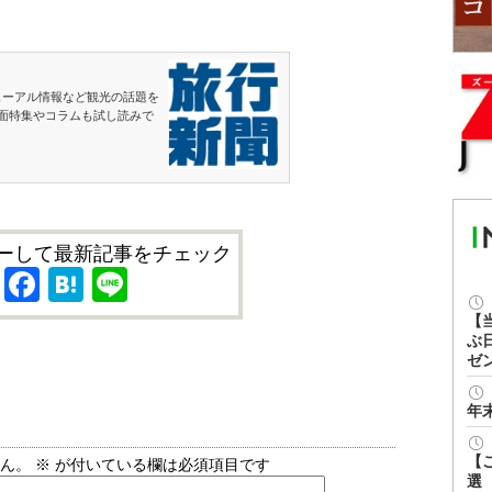
ューアル情報など観光の話題を
面特集やコラムも試し読みで
ーして最新記事をチェック
X
Facebook
Hatena
Line
【
ぶ
ゼ
年
【
せん。
※
が付いている欄は必須項目です
選