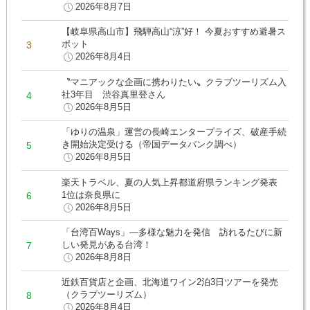
2026年8月7日
【岐阜県高山市】飛騨高山“涼”好！ 今夏おすすめ避暑ス
ポット
2026年8月4日
〝マニアックな企画に携わりたい〟クラブツーリズム入
社3年目 渋谷真里登さん
2026年8月5日
「ゆりの温泉」運営の長崎エンタープライズ、破産手続
き開始決定受ける（帝国データバンク調べ）
2026年8月5日
楽天トラベル、夏の人気上昇都道府県ランキング発表
1位は奈良県に
2026年8月5日
「台湾百Ways」―多様な魅力を発信 訪れるたびに新
しい発見がある台湾！
2026年8月8日
近鉄百貨店と企画、北海道ワイン2泊3日ツアーを発売
（クラブツーリズム）
2026年8月4日