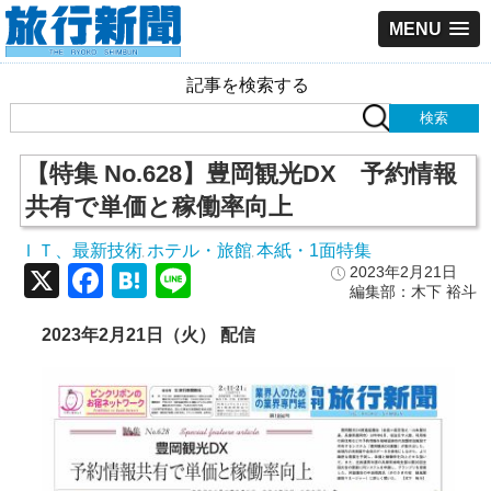
MENU
記事を検索する
【特集 No.628】豊岡観光DX 予約情報
共有で単価と稼働率向上
ＩＴ、最新技術
ホテル・旅館
本紙・1面特集
,
,
X
Facebook
Hatena
Line
2023年2月21日
編集部：木下 裕斗
2023年2月21日（火） 配信