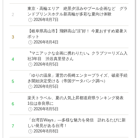
東京・高輪エリア 絶景夕涼みやプール企画など グラ
ンドプリンスホテル新高輪が多彩な夏向け体験
2026年8月7日
【岐阜県高山市】飛騨高山“涼”好！ 今夏おすすめ避暑ス
ポット
2026年8月4日
〝マニアックな企画に携わりたい〟クラブツーリズム入
社3年目 渋谷真里登さん
2026年8月5日
「ゆりの温泉」運営の長崎エンタープライズ、破産手続
き開始決定受ける（帝国データバンク調べ）
2026年8月5日
楽天トラベル、夏の人気上昇都道府県ランキング発表
1位は奈良県に
2026年8月5日
「台湾百Ways」―多様な魅力を発信 訪れるたびに新
しい発見がある台湾！
2026年8月8日