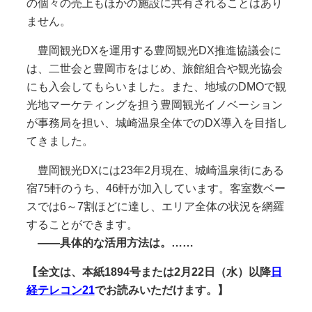
の個々の売上もほかの施設に共有されることはあり
ません。
豊岡観光DXを運用する豊岡観光DX推進協議会に
は、二世会と豊岡市をはじめ、旅館組合や観光協会
にも入会してもらいました。また、地域のDMOで観
光地マーケティングを担う豊岡観光イノベーション
が事務局を担い、城崎温泉全体でのDX導入を目指し
てきました。
豊岡観光DXには23年2月現在、城崎温泉街にある
宿75軒のうち、46軒が加入しています。客室数ベー
スでは6～7割ほどに達し、エリア全体の状況を網羅
することができます。
――具体的な活用方法は。……
【全文は、本紙1894号または2
月22日（水）以降
日
経テレコン21
でお読みいただけます。】