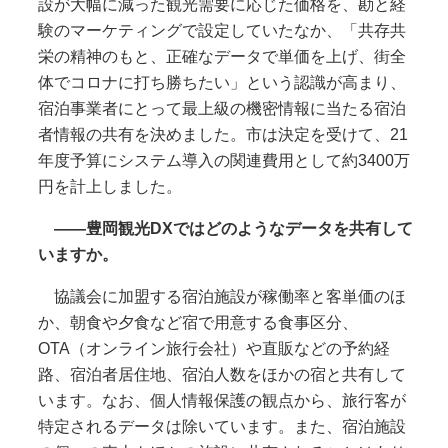
設が大幅に減った観光需要に応じた価格を、勘と経
験のマーケティングで設定していたなか、「共存共
栄の精神のもと、正確なデータで単価を上げ、街全
体でコロナに打ち勝ちたい」という認識が高まり、
宿泊事業者にとって最上級の機密情報に当たる宿泊
者情報の共有を決めました。市は決定を受けて、21
年度予算にシステム導入の関連費用として約3400万
円を計上しました。
――豊岡観光DXではどのようなデータを共有して
いますか。
協議会に加盟する宿泊施設が稼働率と客単価のほ
か、朝食や夕食など宿で用意する食事区分、
OTA（オンライン旅行会社）や直販などの予約経
路、宿泊者居住地、宿泊人数をほかの宿と共有して
います。なお、個人情報保護の観点から、旅行客が
特定されるデータは除いています。また、宿泊施設