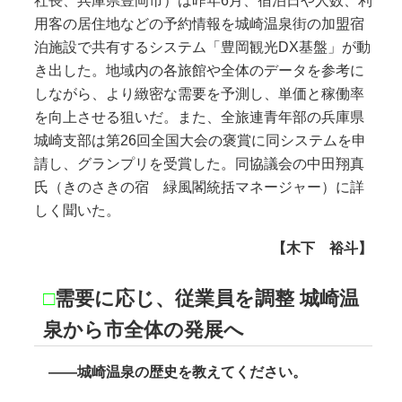
社長、兵庫県豊岡市）は昨年6月、宿泊日や人数、利
用客の居住地などの予約情報を城崎温泉街の加盟宿
泊施設で共有するシステム「豊岡観光DX基盤」が動
き出した。地域内の各旅館や全体のデータを参考に
しながら、より緻密な需要を予測し、単価と稼働率
を向上させる狙いだ。また、全旅連青年部の兵庫県
城崎支部は第26回全国大会の褒賞に同システムを申
請し、グランプリを受賞した。同協議会の中田翔真
氏（きのさきの宿 緑風閣統括マネージャー）に詳
しく聞いた。
【木下 裕斗】
□
需要に応じ、従業員を調整 城崎温
泉から市全体の発展へ
――城崎温泉の歴史を教えてください。