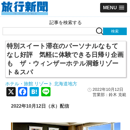
MENU
記事を検索する
特別スイート滞在のパーソナルなもて
なし好評 気軽に体験できる日帰り企画
も ザ・ウィンザーホテル洞爺リゾー
ト＆スパ
ホテル・旅館
リゾート
北海道地方
,
,
X
Facebook
Hatena
Line
2022年10月12日
営業部：鈴木 克範
2022年10月12日（水）配信