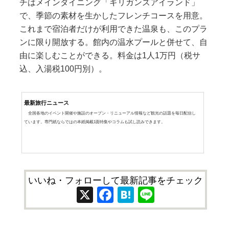
チはメインダイニング「ギリガンズアイランド」
で、季節の素材を生かしたフレンチコースを用意。
これまで宿泊者だけが利用できた温泉も、このプラ
ンに限り開放する。館内の温水プールと併せて、自
由に楽しむことができる。料金は1人1万円（税サ
込、入湯税100円別）。
最新旅行ニュース
全国各地のイベント開催や施設のオープン・リニューアル情報など観光の話題を毎日配信し
ています。専門紙ならではの本紙掲載1面特集やコラムも試し読みできます。
いいね・フォローして最新記事をチェック
X
Facebook
Hatena
Line