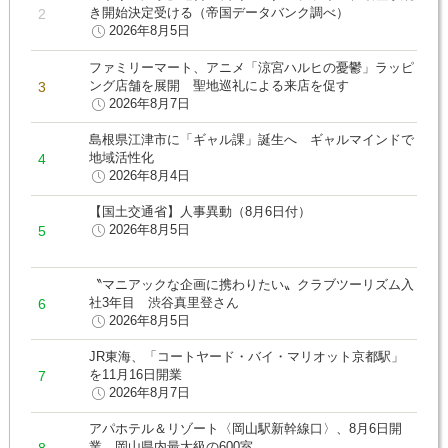
き開始決定受ける（帝国データバンク調べ）
2026年8月5日
ファミリーマート、アニメ「涼宮ハルヒの憂鬱」ラッピ
ング店舗を展開 聖地巡礼による来店を促す
2026年8月7日
島根県江津市に「ギャル課」誕生へ ギャルマインドで
地域活性化
2026年8月4日
【国土交通省】人事異動（8月6日付）
2026年8月5日
〝マニアックな企画に携わりたい〟クラブツーリズム入
社3年目 渋谷真里登さん
2026年8月5日
JR東海、「コートヤード・バイ・マリオット京都駅」
を11月16日開業
2026年8月7日
アパホテル＆リゾート〈岡山駅新幹線口〉、8月6日開
業 岡山県内最大級の600室