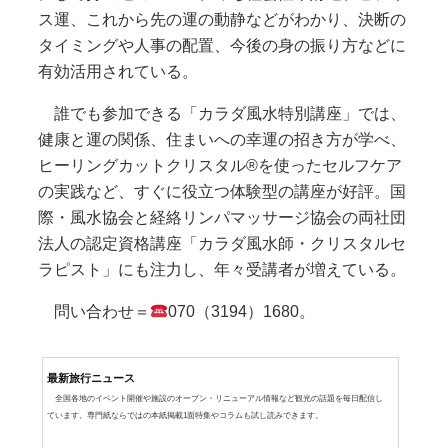
ス運、これから先の運の動静などがわかり、決断の
タイミングや人事の配置、今後の身の振り方などに
有効活用されている。
誰でも参加できる「カラダ風水特別講座」では、
健康と運の関係、住まいへの幸運の招き方が学べ、
ヒーリングカットクリスタル®を使ったセルフケア
の実践など、すぐに役立つ体験型の講座が好評。国
際・風水協会と経絡リンパマッサージ協会の両社団
法人の認定資格講座「カラダ風水師・クリスタルセ
ラピスト」にも注力し、年々受講者が増えている。
問い合わせ＝
070（3194）1680。
最新旅行ニュース
全国各地のイベント開催や施設のオープン・リニューアル情報など観光の話題を毎日配信し
ています。専門紙ならではの本紙掲載1面特集やコラムも試し読みできます。