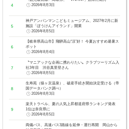
2026年8月3日
神戸アンパンマンこどもミュージアム、2027年2月に新
施設「ぼうけんアイランド」開業
2026年8月5日
【岐阜県高山市】飛騨高山“涼”好！ 今夏おすすめ避暑ス
ポット
2026年8月4日
〝マニアックな企画に携わりたい〟クラブツーリズム入
社3年目 渋谷真里登さん
2026年8月5日
生寿苑（猿ヶ京温泉）、破産手続き開始決定受ける（帝
国データバンク調べ）
2026年8月3日
楽天トラベル、夏の人気上昇都道府県ランキング発表
1位は奈良県に
2026年8月5日
両備バス、高速バス3路線を延伸・運行再開 岡山から