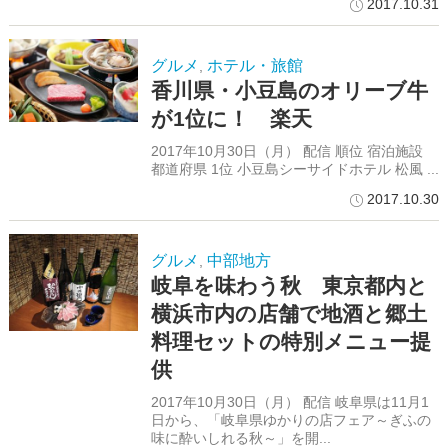
2017.10.31
グルメ
ホテル・旅館
,
香川県・小豆島のオリーブ牛
が1位に！ 楽天
2017年10月30日（月） 配信 順位 宿泊施設
都道府県 1位 小豆島シーサイドホテル 松風 ...
2017.10.30
グルメ
中部地方
,
岐阜を味わう秋 東京都内と
横浜市内の店舗で地酒と郷土
料理セットの特別メニュー提
供
2017年10月30日（月） 配信 岐阜県は11月1
日から、「岐阜県ゆかりの店フェア～ぎふの
味に酔いしれる秋～」を開...