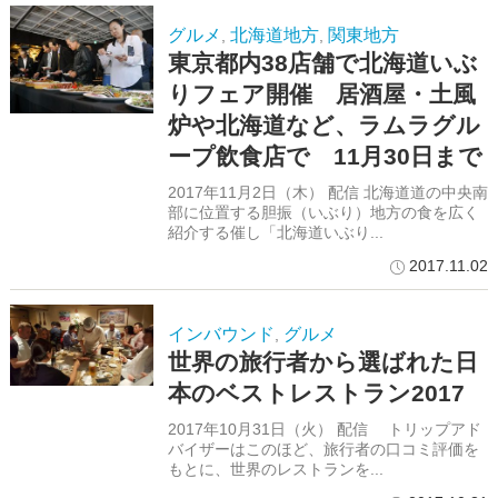
グルメ
北海道地方
関東地方
,
,
東京都内38店舗で北海道いぶ
りフェア開催 居酒屋・土風
炉や北海道など、ラムラグル
ープ飲食店で 11月30日まで
2017年11月2日（木） 配信 北海道道の中央南
部に位置する胆振（いぶり）地方の食を広く
紹介する催し「北海道いぶり...
2017.11.02
インバウンド
グルメ
,
世界の旅行者から選ばれた日
本のベストレストラン2017
2017年10月31日（火） 配信 トリップアド
バイザーはこのほど、旅行者の口コミ評価を
もとに、世界のレストランを...