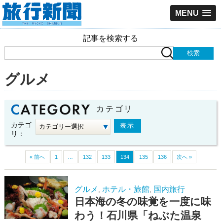
MENU
記事を検索する
グルメ
カテゴリ
カテゴ
リ：
« 前へ
1
…
132
133
134
135
136
次へ »
グルメ
ホテル・旅館
国内旅行
,
,
日本海の冬の味覚を一度に味
わう！石川県「ねぶた温泉