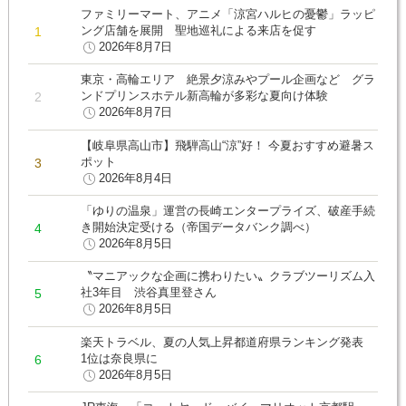
ファミリーマート、アニメ「涼宮ハルヒの憂鬱」ラッピ
ング店舗を展開 聖地巡礼による来店を促す
2026年8月7日
東京・高輪エリア 絶景夕涼みやプール企画など グラ
ンドプリンスホテル新高輪が多彩な夏向け体験
2026年8月7日
【岐阜県高山市】飛騨高山“涼”好！ 今夏おすすめ避暑ス
ポット
2026年8月4日
「ゆりの温泉」運営の長崎エンタープライズ、破産手続
き開始決定受ける（帝国データバンク調べ）
2026年8月5日
〝マニアックな企画に携わりたい〟クラブツーリズム入
社3年目 渋谷真里登さん
2026年8月5日
楽天トラベル、夏の人気上昇都道府県ランキング発表
1位は奈良県に
2026年8月5日