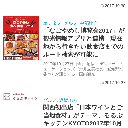
2017.10.30
エンタメ
グルメ
中部地方
,
,
「なごやめし博覧会2017」が
観光情報アプリと連携 現在
地から行きたい飲食店までの
ルート検索が可能に
2017年10月27日（金） 配信 デンソーコミ
ュニケーションズ（永井立美社長、愛知県刈
谷市）が運営する、国内観光...
2017.10.27
グルメ
近畿地方
,
関西初出店「日本ワインとご
当地食材」がテーマ、るるぶ
キッチンKYOTO2017年10月