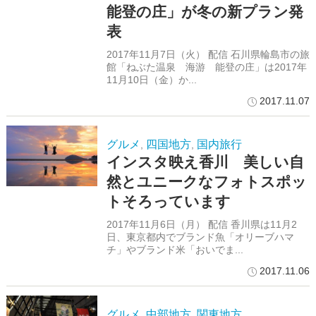
能登の庄」が冬の新プラン発
表
2017年11月7日（火） 配信 石川県輪島市の旅
館「ねぶた温泉 海游 能登の庄」は2017年
11月10日（金）か...
2017.11.07
グルメ
四国地方
国内旅行
,
,
インスタ映え香川 美しい自
然とユニークなフォトスポッ
トそろっています
2017年11月6日（月） 配信 香川県は11月2
日、東京都内でブランド魚「オリーブハマ
チ」やブランド米「おいでま...
2017.11.06
グルメ
中部地方
関東地方
,
,