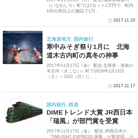
（いなわしろ）町では1セット1万円で、町内
100カ所以上の施設で1万...
2017.11.20
北海道地方
国内旅行
,
寒中みそぎ祭り1月に 北海
道木古内町の真冬の神事
2017年11月17日（金） 配信 北海道・道南の
木古内（きこない）町で2018年1月13日
（土）～15日（月）に、...
2017.11.17
国内旅行
鉄道
,
DIMEトレンド大賞 JR西日本
「瑞風」が部門賞を受賞
2017年11月17日（金） 配信 JR西日本の
「TWILIGHT EXPRESS 瑞風」が第30回「小