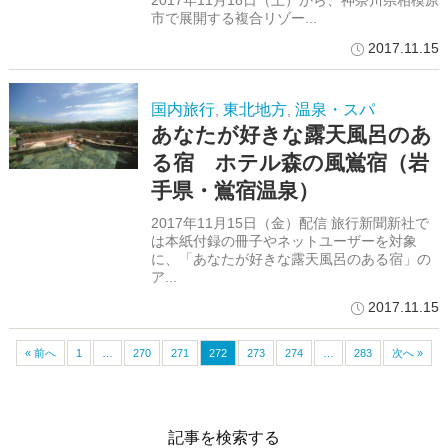
2017年11月18日（土）から、神奈川県相模原
市で展開する複合リゾー...
2017.11.15
国内旅行
東北地方
温泉・スパ
,
,
あなたが好きな露天風呂のあ
る宿 ホテル森の風鴬宿（岩
手県・鴬宿温泉）
2017年11月15日（金）配信 旅行新聞新社で
は本紙付録の冊子やネットユーザーを対象
に、「あなたが好きな露天風呂のある宿」の
ア...
2017.11.15
« 前へ
1
…
270
271
272
273
274
…
283
次へ »
記事を検索する