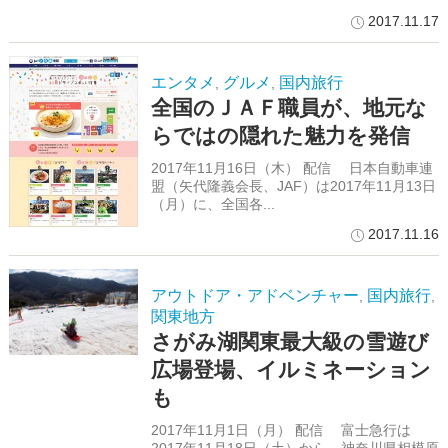
2017.11.17
エンタメ
グルメ
国内旅行
,
,
全国のＪＡＦ職員が、地元な
らではの隠れた魅力を発信
2017年11月16日（木） 配信 日本自動車連
盟（矢代隆義会長、JAF）は2017年11月13日
（月）に、全国各...
2017.11.16
アウトドア・アドベンチャー
国内旅行
,
,
関東地方
さがみ湖関東最大級の雪遊び
広場登場、イルミネーション
も
2017年11月1日（月） 配信 富士急行は