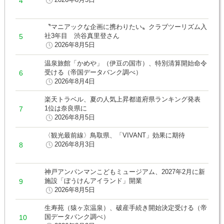
〝マニアックな企画に携わりたい〟クラブツーリズム入
社3年目 渋谷真里登さん
2026年8月5日
温泉旅館「かめや」（伊豆の国市）、特別清算開始命令
受ける（帝国データバンク調べ）
2026年8月4日
楽天トラベル、夏の人気上昇都道府県ランキング発表
1位は奈良県に
2026年8月5日
〈観光最前線〉鳥取県、「VIVANT」効果に期待
2026年8月3日
神戸アンパンマンこどもミュージアム、2027年2月に新
施設「ぼうけんアイランド」開業
2026年8月5日
生寿苑（猿ヶ京温泉）、破産手続き開始決定受ける（帝
国データバンク調べ）