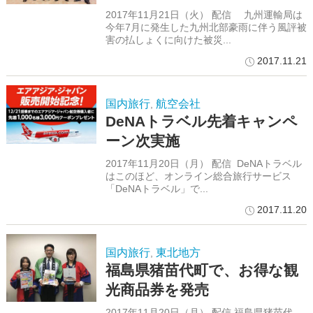
2017年11月21日（火） 配信 九州運輸局は
今年7月に発生した九州北部豪雨に伴う風評被
害の払しょくに向けた被災...
2017.11.21
国内旅行
航空会社
,
DeNAトラベル先着キャンペ
ーン次実施
2017年11月20日（月） 配信 DeNAトラベル
はこのほど、オンライン総合旅行サービス
「DeNAトラベル」で...
2017.11.20
国内旅行
東北地方
,
福島県猪苗代町で、お得な観
光商品券を発売
2017年11月20日（月） 配信 福島県猪苗代