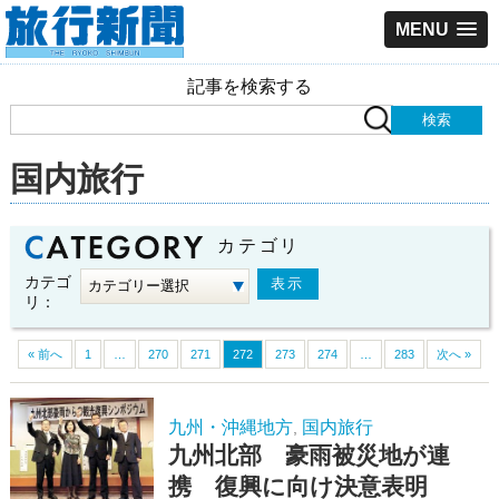
MENU
記事を検索する
国内旅行
カテゴリ
カテゴ
リ：
« 前へ
1
…
270
271
272
273
274
…
283
次へ »
九州・沖縄地方
国内旅行
,
九州北部 豪雨被災地が連
携 復興に向け決意表明