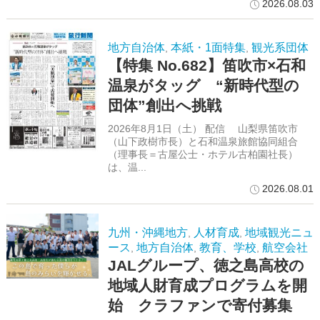
2026.08.03
地方自治体
本紙・1面特集
観光系団体
,
,
【特集 No.682】笛吹市×石和
温泉がタッグ “新時代型の
団体”創出へ挑戦
2026年8月1日（土） 配信 山梨県笛吹市
（山下政樹市長）と石和温泉旅館協同組合
（理事長＝古屋公士・ホテル古柏園社長）
は、温...
2026.08.01
九州・沖縄地方
人材育成
地域観光ニュ
,
,
ース
地方自治体
教育、学校
航空会社
,
,
,
JALグループ、徳之島高校の
地域人財育成プログラムを開
始 クラファンで寄付募集