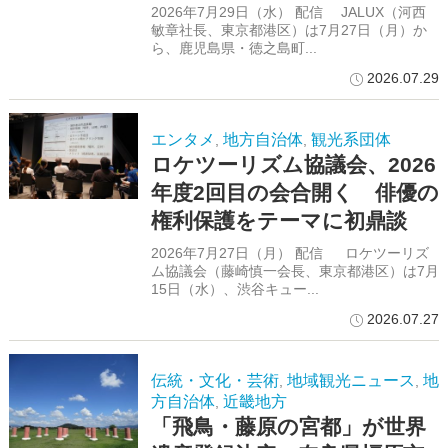
2026年7月29日（水） 配信 JALUX（河西
敏章社長、東京都港区）は7月27日（月）か
ら、鹿児島県・徳之島町...
2026.07.29
エンタメ
地方自治体
観光系団体
,
,
ロケツーリズム協議会、2026
年度2回目の会合開く 俳優の
権利保護をテーマに初鼎談
2026年7月27日（月） 配信 ロケツーリズ
ム協議会（藤崎慎一会長、東京都港区）は7月
15日（水）、渋谷キュー...
2026.07.27
伝統・文化・芸術
地域観光ニュース
地
,
,
方自治体
近畿地方
,
「飛鳥・藤原の宮都」が世界