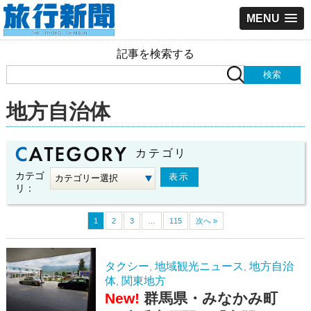
MENU
記事を検索する
地方自治体
カテゴリ
カテゴ
リ：
1
2
3
…
115
次へ »
タクシー
地域観光ニュース
地方自治
,
,
体
関東地方
,
New!
群馬県・みなかみ町