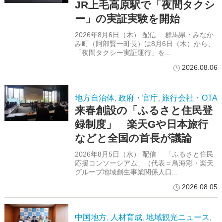
JR上毛高原駅で「夜間タクシ
ー」の実証実験を開始
2026年8月6日（木） 配信 群馬県・みなか
み町（阿部賢一町長）は8月6日（木）から、
「夜間タクシー実証運行」を...
2026.08.06
地方自治体
政府・官庁
旅行会社・OTA
,
,
来春創設の「ふるさと住民登
録制度」 楽天Gや日本旅行
などと全国の首長が議論
2026年8月5日（水） 配信 「ふるさと住民
応援コンソーシアム」（代表＝鳥海彩・楽天
グループ地域創生事業関係人口...
2026.08.05
中国地方
人材育成
地域観光ニュース
,
,
,