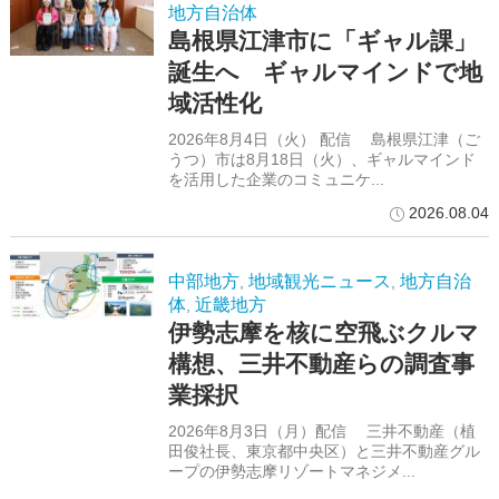
地方自治体
島根県江津市に「ギャル課」
誕生へ ギャルマインドで地
域活性化
2026年8月4日（火） 配信 島根県江津（ご
うつ）市は8月18日（火）、ギャルマインド
を活用した企業のコミュニケ...
2026.08.04
中部地方
地域観光ニュース
地方自治
,
,
体
近畿地方
,
伊勢志摩を核に空飛ぶクルマ
構想、三井不動産らの調査事
業採択
2026年8月3日（月）配信 三井不動産（植
田俊社長、東京都中央区）と三井不動産グル
ープの伊勢志摩リゾートマネジメ...