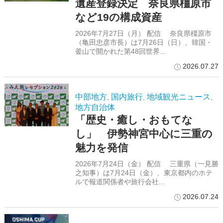
遺産登録決定 奈良県橿原市
など19の構成資産
2026年7月27日（月） 配信 奈良県橿原市
（亀田忠彦市長）は7月26日（日）、韓国・
釜山で開かれた第48回世界...
2026.07.27
中部地方
国内旅行
地域観光ニュース
,
,
,
地方自治体
「歴史・癒し・おもてな
し」 伊勢神宮中心に三重の
魅力を発信
2026年7月24日（金） 配信 三重県（一見勝
之知事）は7月24日（金）、東京都内のホテ
ルで報道関係者や旅行会社...
2026.07.24