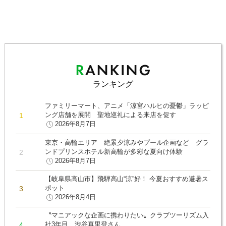
ランキング
ファミリーマート、アニメ「涼宮ハルヒの憂鬱」ラッピ
ング店舗を展開 聖地巡礼による来店を促す
2026年8月7日
東京・高輪エリア 絶景夕涼みやプール企画など グラ
ンドプリンスホテル新高輪が多彩な夏向け体験
2026年8月7日
【岐阜県高山市】飛騨高山“涼”好！ 今夏おすすめ避暑ス
ポット
2026年8月4日
〝マニアックな企画に携わりたい〟クラブツーリズム入
社3年目 渋谷真里登さん