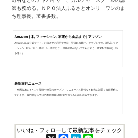
町村などのアドバイザー、カルチャースクールの講
師も務める。ＮＰＯ法人ふるさとオンリーワンのま
ち理事長。著書多数。
Amazon | 本, ファッション, 家電から食品まで | アマゾン
Amazon.co.jp 公式サイト。お急ぎ便ご利用で当日・翌日にお届け。アマゾンで本, 日用品, ファ
ッション, 食品, ベビー用品, カー用品ほか一億種の商品をいつでもお安く。通常配送無料(一部
を除く)
最新旅行ニュース
全国各地のイベント開催や施設のオープン・リニューアル情報など観光の話題を毎日配信し
ています。専門紙ならではの本紙掲載1面特集やコラムも試し読みできます。
いいね・フォローして最新記事をチェック