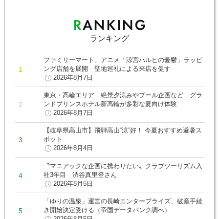
ランキング
ファミリーマート、アニメ「涼宮ハルヒの憂鬱」ラッピ
ング店舗を展開 聖地巡礼による来店を促す
2026年8月7日
東京・高輪エリア 絶景夕涼みやプール企画など グラ
ンドプリンスホテル新高輪が多彩な夏向け体験
2026年8月7日
【岐阜県高山市】飛騨高山“涼”好！ 今夏おすすめ避暑ス
ポット
2026年8月4日
〝マニアックな企画に携わりたい〟クラブツーリズム入
社3年目 渋谷真里登さん
2026年8月5日
「ゆりの温泉」運営の長崎エンタープライズ、破産手続
き開始決定受ける（帝国データバンク調べ）
2026年8月5日