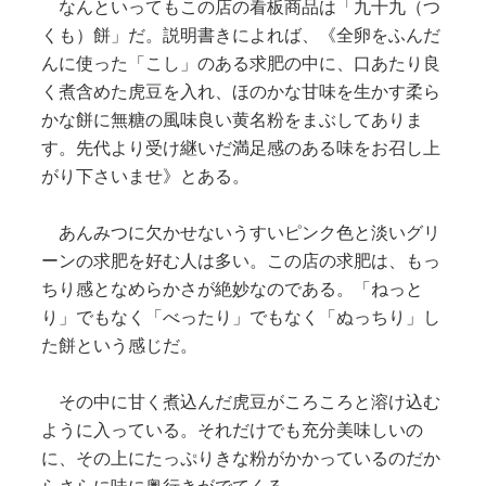
なんといってもこの店の看板商品は「九十九（つ
くも）餅」だ。説明書きによれば、《全卵をふんだ
んに使った「こし」のある求肥の中に、口あたり良
く煮含めた虎豆を入れ、ほのかな甘味を生かす柔ら
かな餅に無糖の風味良い黄名粉をまぶしてありま
す。先代より受け継いだ満足感のある味をお召し上
がり下さいませ》とある。
あんみつに欠かせないうすいピンク色と淡いグリ
ーンの求肥を好む人は多い。この店の求肥は、もっ
ちり感となめらかさが絶妙なのである。「ねっと
り」でもなく「べったり」でもなく「ぬっちり」し
た餅という感じだ。
その中に甘く煮込んだ虎豆がころころと溶け込む
ように入っている。それだけでも充分美味しいの
に、その上にたっぷりきな粉がかかっているのだか