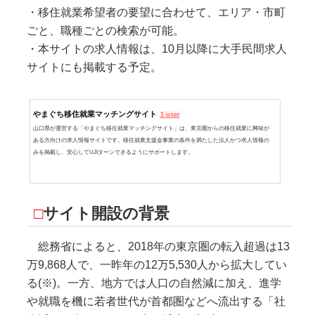
・移住就業希望者の要望に合わせて、エリア・市町
ごと、職種ごとの検索が可能。
・本サイトの求人情報は、10月以降に大手民間求人
サイトにも掲載する予定。
やまぐち移住就業マッチングサイト
1 user
山口県が運営する「やまぐち移住就業マッチングサイト」は、東京圏からの移住就業に興味が
ある方向けの求人情報サイトです。移住就業支援金事業の条件を満たした法人かつ求人情報の
みを掲載し、安心してUJIターンできるようにサポートします。
□
サイト開設の背景
総務省によると、2018年の東京圏の転入超過は13
万9,868人で、一昨年の12万5,530人から拡大してい
る(※)。一方、地方では人口の自然減に加え、進学
や就職を機に若者世代が首都圏などへ流出する「社