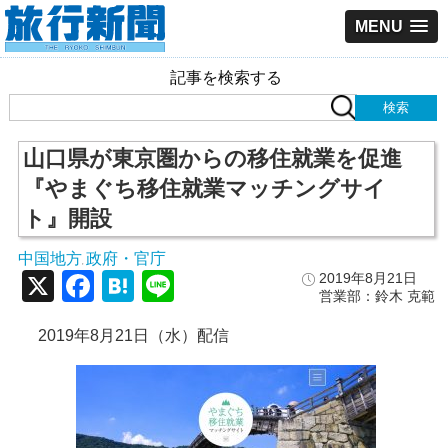
MENU
記事を検索する
山口県が東京圏からの移住就業を促進
『やまぐち移住就業マッチングサイ
ト』開設
中国地方
政府・官庁
,
X
Facebook
Hatena
Line
2019年8月21日
営業部：鈴木 克範
2019年8月21日（水）配信