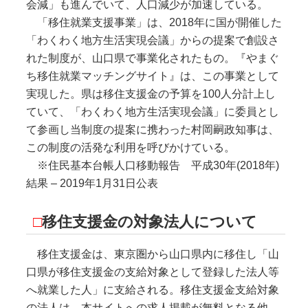
会減」も進んでいて、人口減少が加速している。
「移住就業支援事業」は、2018年に国が開催した
「わくわく地方生活実現会議」からの提案で創設さ
れた制度が、山口県で事業化されたもの。『やまぐ
ち移住就業マッチングサイト』は、この事業として
実現した。県は移住支援金の予算を100人分計上し
ていて、「わくわく地方生活実現会議」に委員とし
て参画し当制度の提案に携わった村岡嗣政知事は、
この制度の活発な利用を呼びかけている。
※住民基本台帳人口移動報告 平成30年(2018年)
結果 – 2019年1月31日公表
□
移住支援金の対象法人について
移住支援金は、東京圏から山口県内に移住し「山
口県が移住支援金の支給対象として登録した法人等
へ就業した人」に支給される。移住支援金支給対象
の法人は、本サイトへの求人掲載が無料となる他、