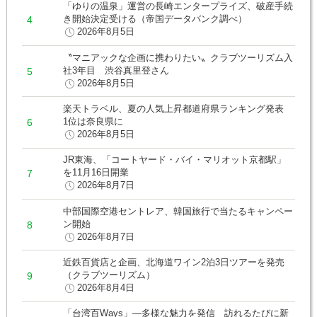
「ゆりの温泉」運営の長崎エンタープライズ、破産手続
き開始決定受ける（帝国データバンク調べ）
2026年8月5日
〝マニアックな企画に携わりたい〟クラブツーリズム入
社3年目 渋谷真里登さん
2026年8月5日
楽天トラベル、夏の人気上昇都道府県ランキング発表
1位は奈良県に
2026年8月5日
JR東海、「コートヤード・バイ・マリオット京都駅」
を11月16日開業
2026年8月7日
中部国際空港セントレア、韓国旅行で当たるキャンペー
ン開始
2026年8月7日
近鉄百貨店と企画、北海道ワイン2泊3日ツアーを発売
（クラブツーリズム）
2026年8月4日
「台湾百Ways」―多様な魅力を発信 訪れるたびに新