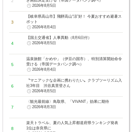
き開始決定受ける（帝国データバンク調べ）
2026年8月5日
【岐阜県高山市】飛騨高山“涼”好！ 今夏おすすめ避暑ス
ポット
2026年8月4日
【国土交通省】人事異動（8月6日付）
2026年8月5日
温泉旅館「かめや」（伊豆の国市）、特別清算開始命令
受ける（帝国データバンク調べ）
2026年8月4日
〝マニアックな企画に携わりたい〟クラブツーリズム入
社3年目 渋谷真里登さん
2026年8月5日
〈観光最前線〉鳥取県、「VIVANT」効果に期待
2026年8月3日
楽天トラベル、夏の人気上昇都道府県ランキング発表
1位は奈良県に