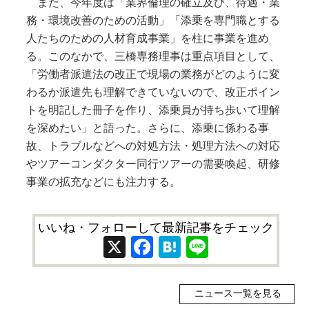
また、今年度は「業界倫理の確立及び、待遇・業
務・環境改善のための活動」「添乗を専門職とする
人たちのための人材育成事業」を柱に事業を進め
る。このなかで、三橋専務理事は重点項目として、
「労働者派遣法の改正で現場の業務がどのように変
わるか派遣先も理解できていないので、改正ポイン
トを明記した冊子を作り、添乗員が持ち歩いて理解
を深めたい」と語った。さらに、添乗に係わる事
故、トラブルなどへの対処方法・処理方法への対応
やツアーコンダクター同行ツアーの需要喚起、研修
事業の拡充などにも注力する。
いいね・フォローして最新記事をチェック
X
Facebook
Hatena
Line
ニュース一覧を見る