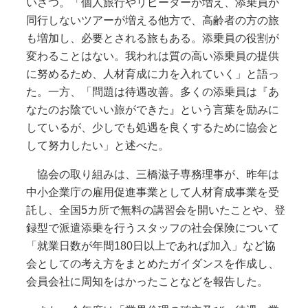
いさつ。「個人旅行やリピーターが増え、添乗員が
同行しないツアーが増える他方で、高齢者の方の旅
も増加し、必要とされる旅もある。添乗員の役割が
変わることはない。我われは質の高い添乗員の提供
に努めるため、人材育成に力を入れていく」と語っ
た。一方、「問題は待遇改善。多くの添乗員は『あ
なたのお陰でいい旅ができた』という言葉を励みに
しているが、少しでも処遇を良くするために協会と
して努力したい」と述べた。
協会の取り組みは、三橋滋子専務理事が、昨年は
中小企業庁の雇用促進事業として人材育成事業を受
託し、全国5カ所で無料の講習会を開いたことや、登
録型で派遣添乗を行うスタッフの社会保険について
「就業日数が年間180日以上であれば加入」など協
会としての考え方をまとめたガイダンスを作成し、
会員会社に周知をはかったことなどを報告した。