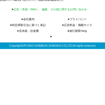
旅行新聞ホームページ掲載の記事・写真などのコンテンツ、出版物等の著作物の無断転載を禁じます。
広告（本紙・Web）、編集、その他に関するお問い合わせ
会社案内
プライバシー
特定商取引法に基づく表記
広告料金・掲載サイズ
見本紙・読者層
旅行新聞 blog
Copyright©RYOKO SHIMBUN-SHINSHA.CO,LTD All rights reserved.