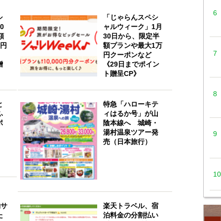
シ
「じゃらんスペシ
0
ャルウィーク」1月
額
30日から、限定半
万円
額プランや最大1万
ど
円クーポンなど
贈
《29日までポイン
ト贈呈CP》
と
特急「ハローキテ
ふ
ィはるか号」が山
ポ
陰本線へ 城崎・
湯村温泉ツアー発
売（日本旅行）
約サ
楽天トラベル、宿
た
泊料金の分割払い