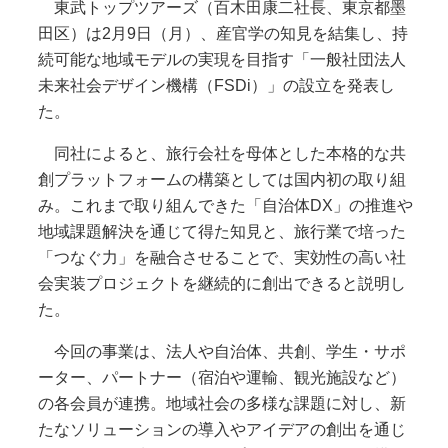
東武トップツアーズ（百木田康二社長、東京都墨
田区）は2月9日（月）、産官学の知見を結集し、持
続可能な地域モデルの実現を目指す「一般社団法人
未来社会デザイン機構（FSDi）」の設立を発表し
た。
同社によると、旅行会社を母体とした本格的な共
創プラットフォームの構築としては国内初の取り組
み。これまで取り組んできた「自治体DX」の推進や
地域課題解決を通じて得た知見と、旅行業で培った
「つなぐ力」を融合させることで、実効性の高い社
会実装プロジェクトを継続的に創出できると説明し
た。
今回の事業は、法人や自治体、共創、学生・サポ
ーター、パートナー（宿泊や運輸、観光施設など）
の各会員が連携。地域社会の多様な課題に対し、新
たなソリューションの導入やアイデアの創出を通じ