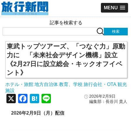
MENU
記事を検索する
東武トップツアーズ、「つなぐ力」原動
力に 「未来社会デザイン機構」設立
《2月27日に設立総会・キックオフイベ
ント》
ホテル・旅館
地方自治体
教育、学校
旅行会社・OTA
観光
,
,
,
,
施設
X
Facebook
Hatena
Line
2026年2月9日
編集部：長谷川 貴人
2026
年2
月9
日（月）配信