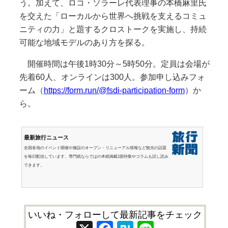
う。加えて、ロコ・ソラーレ代表理事の本橋麻里氏
を交えた「ローカルから世界へ挑戦を支えるコミュ
ニティの力」と題するクロストークを実施し、持続
可能な地域モデルのあり方を探る。
開催時間は午後1時30分～5時50分。定員は会場が
先着60人、オンラインは300人。参加申し込みフォ
ーム（
https://form.run/@fsdi-participation-form
）か
ら。
最新旅行ニュース
全国各地のイベント開催や施設のオープン・リニューアル情報など観光の話題
を毎日配信しています。専門紙ならではの本紙掲載1面特集やコラムも試し読み
できます。
いいね・フォローして最新記事をチェック