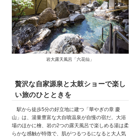
岩大露天風呂「六花仙」
贅沢な自家源泉と太鼓ショーで楽し
い旅のひとときを
駅から徒歩5分の好立地に建つ「華やぎの章 慶
山」は、湯量豊富な大自噴温泉が自慢の宿だ。大浴
場のほかに檜、岩の2つの露天風呂で楽しめる湯は柔
らかな感触が特徴で、肌がつるつるになると大人気