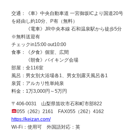
交通：《車》中央自動車道 一宮御坂ICより国道20号
を経由し約10分、P有（無料）
《電車》JR中央本線 石和温泉駅から徒歩5分
※無料送迎有
チェックin15:00 out10:00
食事：《夕食》個室、広間
《朝食》バイキング会場
部屋：全116室
風呂：男女別大浴場各1、男女別露天風呂各1
泉質：アルカリ性単純泉
料金：1万3,000円～5万円
〒406-0031 山梨県笛吹市石和町市部822
055（262）2161 FAX055（262）4162
https://keizan.com/
Wi-Fi：使用可 外国語対応：英