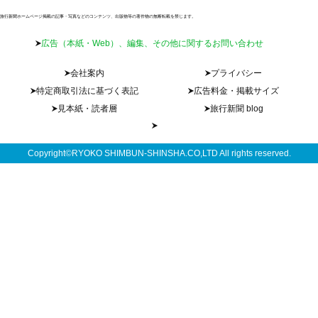
旅行新聞ホームページ掲載の記事・写真などのコンテンツ、出版物等の著作物の無断転載を禁じます。
広告（本紙・Web）、編集、その他に関するお問い合わせ
会社案内
プライバシー
特定商取引法に基づく表記
広告料金・掲載サイズ
見本紙・読者層
旅行新聞 blog
Copyright©RYOKO SHIMBUN-SHINSHA.CO,LTD All rights reserved.