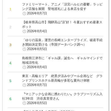
ファミリーマート、アニメ「涼宮ハルヒの憂鬱」ラッピ
ング店舗を展開 聖地巡礼による来店を促す
2026年8月7日
【岐阜県高山市】飛騨高山“涼”好！ 今夏おすすめ避暑ス
ポット
2026年8月4日
「ゆりの温泉」運営の長崎エンタープライズ、破産手続
き開始決定受ける（帝国データバンク調べ）
2026年8月5日
島根県江津市に「ギャル課」誕生へ ギャルマインドで
地域活性化
2026年8月4日
東京・高輪エリア 絶景夕涼みやプール企画など グラ
ンドプリンスホテル新高輪が多彩な夏向け体験
2026年8月7日
〝マニアックな企画に携わりたい〟クラブツーリズム入
社3年目 渋谷真里登さん
2026年8月5日