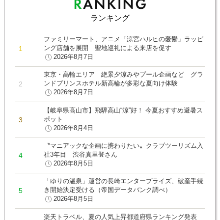
ランキング
ファミリーマート、アニメ「涼宮ハルヒの憂鬱」ラッピ
ング店舗を展開 聖地巡礼による来店を促す
2026年8月7日
東京・高輪エリア 絶景夕涼みやプール企画など グラ
ンドプリンスホテル新高輪が多彩な夏向け体験
2026年8月7日
【岐阜県高山市】飛騨高山“涼”好！ 今夏おすすめ避暑ス
ポット
2026年8月4日
〝マニアックな企画に携わりたい〟クラブツーリズム入
社3年目 渋谷真里登さん
2026年8月5日
「ゆりの温泉」運営の長崎エンタープライズ、破産手続
き開始決定受ける（帝国データバンク調べ）
2026年8月5日
楽天トラベル、夏の人気上昇都道府県ランキング発表