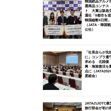
韓国絶品グルメ3
選商品コンテス
ト 大賞は阪急
通社「8都市を
韓国縦断4日間」
（JATA・韓国
公社）
「社長自らが先
に」コンプラ遵
求める 北陸復
興・海旅復活を
点に（JATA202
度総会）
JATAのJOTC教
旅行部会が初の