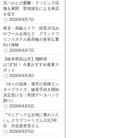
宮ハルヒの憂鬱」ラッピング店
舗を展開 聖地巡礼による来店
を促す
2026年8月7日
東京・高輪エリア 絶景夕涼み
やプール企画など グランドプ
リンスホテル新高輪が多彩な夏
向け体験
2026年8月7日
【岐阜県高山市】飛騨高
山“涼”好！ 今夏おすすめ避暑ス
ポット
2026年8月4日
「ゆりの温泉」運営の長崎エン
タープライズ、破産手続き開始
決定受ける（帝国データバンク
調べ）
2026年8月5日
〝マニアックな企画に携わりた
い〟クラブツーリズム入社3年
目 渋谷真里登さん
2026年8月5日