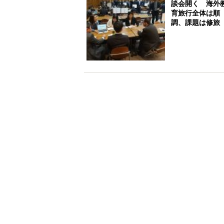
談会開く 海外
育旅行全体は順
調、課題は修旅