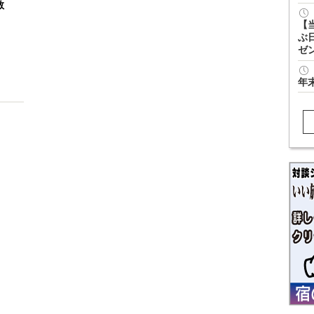
教
【
ぶ
ゼ
年