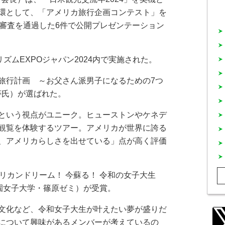
環として、「アメリカ旅行企画コンテスト」を
終審査を通過した6件で公開プレゼンテーション
ズムEXPOジャパン2024内で実施された。
旅行計画 ～お父さん派男子になるための7つ
歩夢氏）が選ばれた。
という視点がユニーク。ヒューストンやケネデ
観覧を体験するツアー。アメリカが世界に誇る
、アメリカらしさを出せている」点が高く評価
リカンドリーム！ 今蘇る！ 令和の女子大生
学園女子大学・篠原ゼミ）が受賞。
文化など、令和女子大生が叶えたい夢が盛りだ
について興味があるメンバーが考えているの