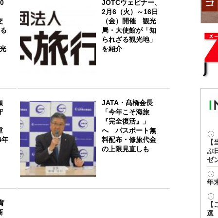
0
JOTCウェビナー、
2月6（火）～16日
交
（金）開催 観光
巡る
局・大使館が「知
られざる観光地」
観光
を紹介
頭
JATA・髙橋会長
守
「今年こそ海旅
『完全復活』」
重
へ パスポート無
4年
料配布・修旅代金
【
の上限見直しも
ぶ
ゼ
年
育
【
商
選