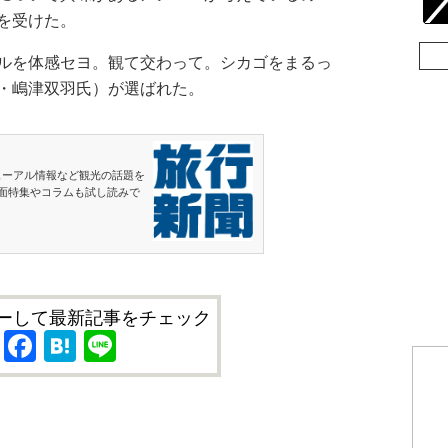
を受けた。
ルを体感セヨ。観て交わって。シカゴをまるっ
・嶋津双羽氏）が選ばれた。
ューアル情報など観光の話題を
面特集やコラムも試し読みで
ーして最新記事をチェック
X
Facebook
Hatena
Line