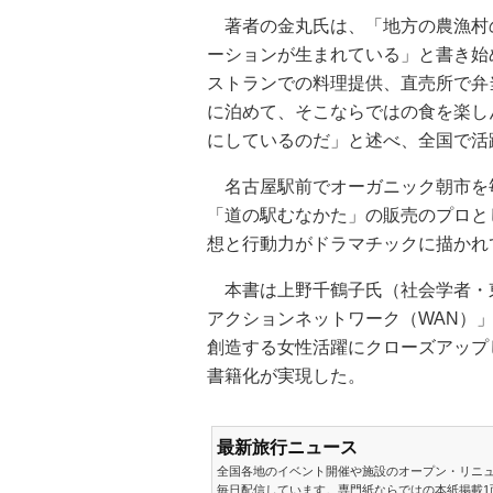
著者の金丸氏は、「地方の農漁村
ーションが生まれている」と書き始
ストランでの料理提供、直売所で弁
に泊めて、そこならではの食を楽し
にしているのだ」と述べ、全国で活
名古屋駅前でオーガニック朝市を
「道の駅むなかた」の販売のプロと
想と行動力がドラマチックに描かれ
本書は上野千鶴子氏（社会学者・
アクションネットワーク（WAN）
創造する女性活躍にクローズアップ
書籍化が実現した。
最新旅行ニュース
全国各地のイベント開催や施設のオープン・リニ
毎日配信しています。専門紙ならではの本紙掲載1