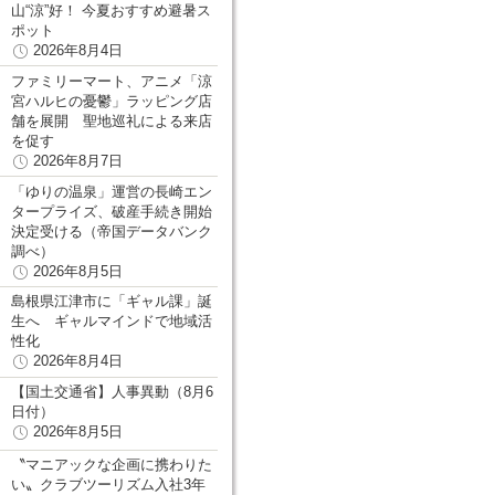
山“涼”好！ 今夏おすすめ避暑ス
ポット
2026年8月4日
ファミリーマート、アニメ「涼
宮ハルヒの憂鬱」ラッピング店
舗を展開 聖地巡礼による来店
を促す
2026年8月7日
「ゆりの温泉」運営の長崎エン
タープライズ、破産手続き開始
決定受ける（帝国データバンク
調べ）
2026年8月5日
島根県江津市に「ギャル課」誕
生へ ギャルマインドで地域活
性化
2026年8月4日
【国土交通省】人事異動（8月6
日付）
2026年8月5日
〝マニアックな企画に携わりた
い〟クラブツーリズム入社3年