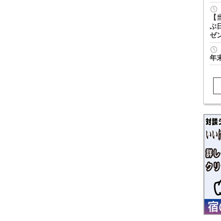
【
ぶ
ゼ
年