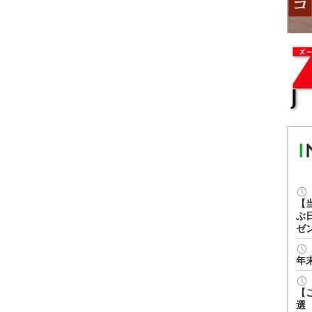
【
ぶ
ゼ
年
【
選