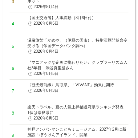
ポット
2026年8月4日
【国土交通省】人事異動（8月6日付）
2026年8月5日
温泉旅館「かめや」（伊豆の国市）、特別清算開始命令
受ける（帝国データバンク調べ）
2026年8月4日
〝マニアックな企画に携わりたい〟クラブツーリズム入
社3年目 渋谷真里登さん
2026年8月5日
〈観光最前線〉鳥取県、「VIVANT」効果に期待
2026年8月3日
楽天トラベル、夏の人気上昇都道府県ランキング発表
1位は奈良県に
2026年8月5日
神戸アンパンマンこどもミュージアム、2027年2月に新
施設「ぼうけんアイランド」開業