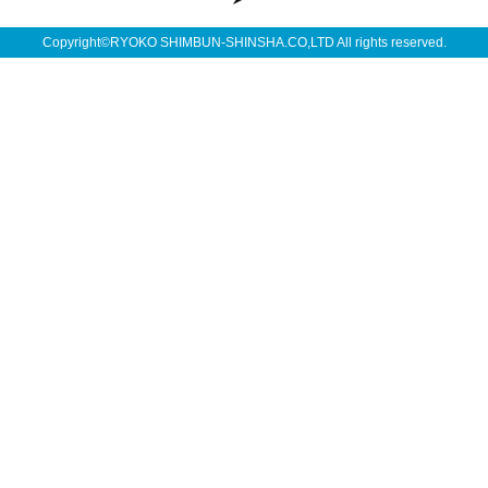
Copyright©RYOKO SHIMBUN-SHINSHA.CO,LTD All rights reserved.