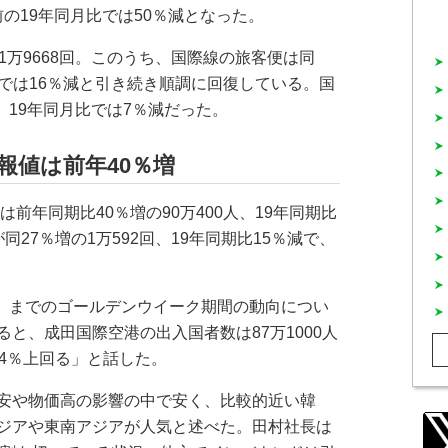
禍前の19年同月比では50％減となった。
万9668回。このうち、国際線の旅客便は同
月比では16％減と引き続き順調に回復している。国
、19年同月比では7％減だった。
報値は前年40％増
前年同期比40％増の90万400人、19年同期比
27％増の1万592回、19年同期比15％減で、
祝）までのゴールデンウイーク期間の動向につい
と、成田国際空港の出入国者数は87万1000人
4％上回る」と話した。
安や物価高の影響の中で安く、比較的近い韓
ジアや東南アジアが人気と述べた。田村社長は