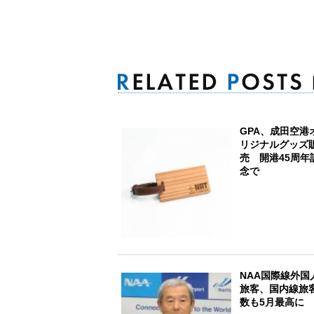
GPA、成田空港
リジナルグッズ
売 開港45周年
念で
NAA国際線外国
旅客、国内線旅
数も5月最高に