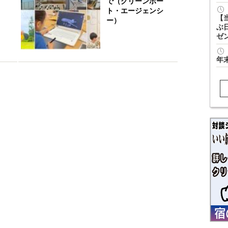
で（グリーンポー
ト・エージェンシ
【
ー）
ぶ
ゼ
年