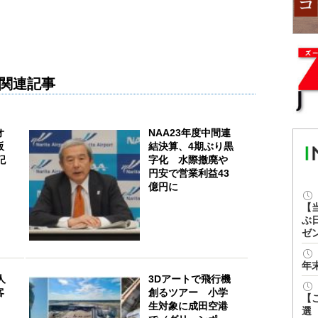
関連記事
オ
NAA23年度中間連
販
結決算、4期ぶり黒
記
字化 水際撤廃や
円安で営業利益43
億円に
【
ぶ
ゼ
年
人
3Dアートで飛行機
客
創るツアー 小学
【
生対象に成田空港
選