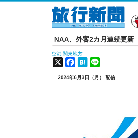
NAA、外客2カ月連続更新
空港
関東地方
,
X
Facebook
Hatena
Line
2024
年6
月3
日（月）
配信