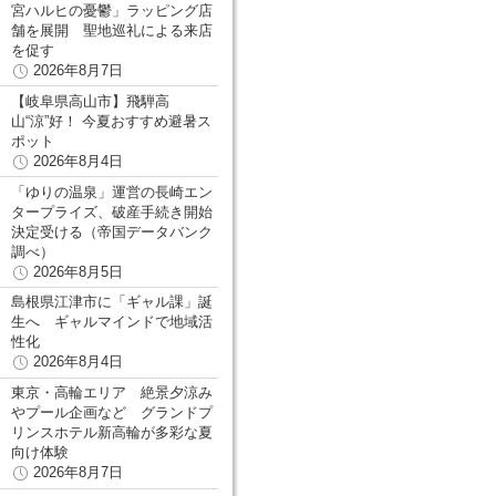
宮ハルヒの憂鬱」ラッピング店
舗を展開 聖地巡礼による来店
を促す
2026年8月7日
【岐阜県高山市】飛騨高
山“涼”好！ 今夏おすすめ避暑ス
ポット
2026年8月4日
「ゆりの温泉」運営の長崎エン
タープライズ、破産手続き開始
決定受ける（帝国データバンク
調べ）
2026年8月5日
島根県江津市に「ギャル課」誕
生へ ギャルマインドで地域活
性化
2026年8月4日
東京・高輪エリア 絶景夕涼み
やプール企画など グランドプ
リンスホテル新高輪が多彩な夏
向け体験
2026年8月7日