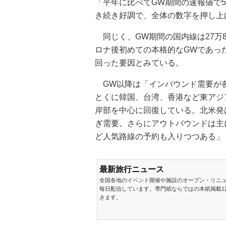
「平年に比べてGW期間の速報値で
き続き好調で、全体の数字を押し上
同じく、GW期間の国内線は27万8
ロナ後初めての本格的なGWであっ
回った要因とみている。
GW以降は「インバウンド需要が
とくに韓国、台湾、香港など東アジ
岸部を中心に回復している。北米発
ぎ需要。さらにアウトバウンドは主
ど人気路線の予約も入りつつある」
最新旅行ニュース
全国各地のイベント開催や施設のオープン・リニ
毎日配信しています。専門紙ならではの本紙掲載1
きます。